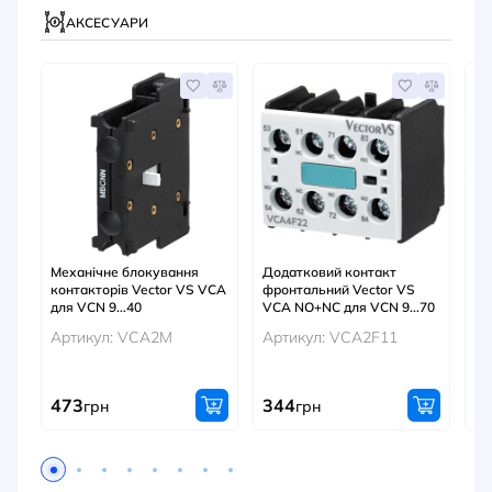
АКСЕСУАРИ
Механічне блокування
Додатковий контакт
До
контакторів Vector VS VCA
фронтальний Vector VS
фр
для VCN 9...40
VCA NO+NC для VCN 9...70
VC
9..
Артикул: VCA2M
Артикул: VCA2F11
Ар
473
344
4
грн
грн