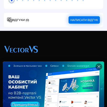
ВІДГУКИ (0)
НАПИСАТИ ВІДГУК
+38 (044) 369 51 57
02095, Україна, м. Київ, вул. Трускавецька, 10-В, оф.
202
info@vector-vs.com