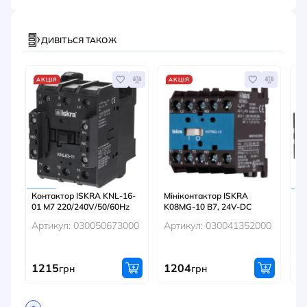
ДИВІТЬСЯ ТАКОЖ
АКЦІЯ
АКЦІЯ
А
Контактор ISKRA KNL-16-
Мініконтактор ISKRA
Ко
01 M7 220/240V/50/60Hz
K08MG-10 B7, 24V-DC
00
Артикул: 030050673000
Артикул: 030041352000
Ар
1215
1204
1
грн
грн