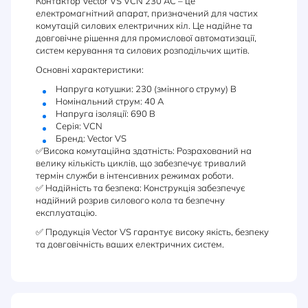
Контактор Vector VS VCN 230 AC – це
електромагнітний апарат, призначений для частих
комутацій силових електричних кіл. Це надійне та
довговічне рішення для промислової автоматизації,
систем керування та силових розподільчих щитів.
Основні характеристики:
Напруга котушки: 230 (змінного струму) В
Номінальний струм: 40 А
Напруга ізоляції: 690 В
Серія: VCN
Бренд: Vector VS
✅Висока комутаційна здатність: Розрахований на
велику кількість циклів, що забезпечує тривалий
термін служби в інтенсивних режимах роботи.
✅ Надійність та безпека: Конструкція забезпечує
надійний розрив силового кола та безпечну
експлуатацію.
✅ Продукція Vector VS гарантує високу якість, безпеку
та довговічність ваших електричних систем.