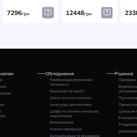
Амперметр-
Амперметр-
вольтметр цифровий
вольтметр ци
FRER D72 72×72 115–
FRER D52 53×
230 AC В 5A/600V
230 AC 5A/60
Артикул:
Артикул:
D72EA4PROG05S
D52EA3PROG05
7296
12448
грн
грн