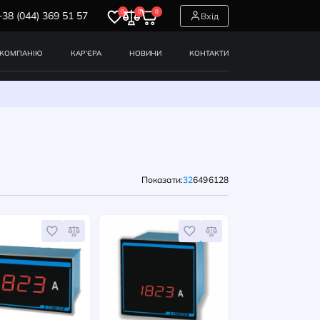
0
0
0
+38 (044) 369 51 57
СЕРВІСИ
ПРО КОМПАНІЮ
КАР’ЄРА
НОВИНИ
жче
Показат