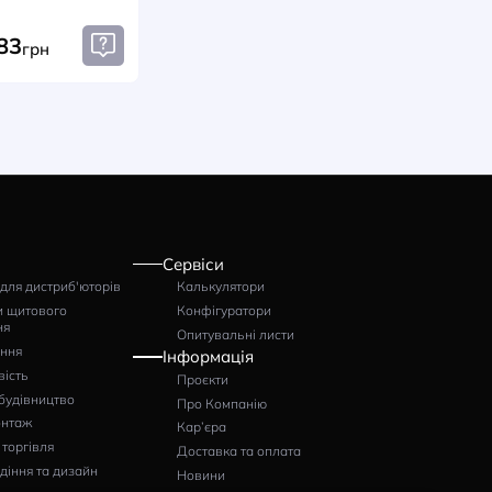
Амперметр-
фровий
вольтметр цифровий
90 115–
D96 96×96 115–230
0V
AC В 5A/600V
Артикул:
S
D96EU7PROG5SS
23383
грн