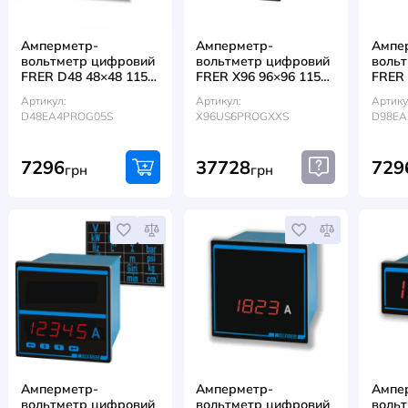
Амперметр-
Амперметр-
вольтметр цифровий
вольтметр ци
FRER D48 48×48 115–
FRER X96 96×
230 AC 5A/600V
230 AC В 5A/
Артикул:
Артикул:
D48EA4PROG05S
X96US6PROGXX
7296
37728
грн
грн
тем