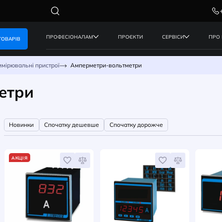
ПРОФЕСІОНАЛАМ
ПРОЄКТИ
КАТАЛОГ ТОВАРІВ
нергії
Вимірювальні пристрої
Амперметри-вольтметри
льтметри
Новинки
Спочатку дешевше
Спочатку доро
ї
АКЦІЯ