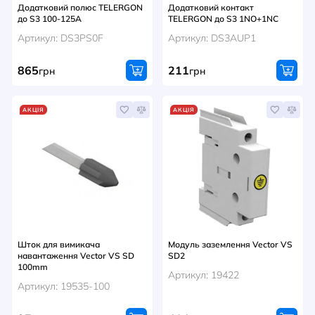
Додатковий полюс TELERGON
Додатковий контакт
до S3 100-125A
TELERGON до S3 1NO+1NC
Артикул: DS3PS0F
Артикул: DS3AUP1
865
211
грн
грн
АКЦІЯ
АКЦІЯ
Шток для вимикача
Модуль заземлення Vector VS
навантаження Vector VS SD
SD2
100mm
Артикул: 19422
Артикул: 19535-100