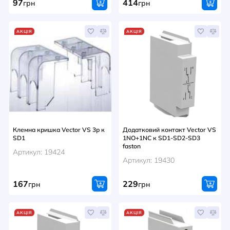
97
414
грн
грн
АКЦІЯ
АКЦІЯ
Клемна кришка Vector VS 3р к
Додатковий контакт Vector VS
SD1
1NO+1NC к SD1-SD2-SD3
faston
Артикул: 19424
Артикул: 19430
167
229
грн
грн
АКЦІЯ
АКЦІЯ