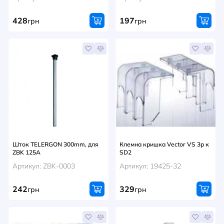
428
197
грн
грн
Шток TELERGON 300mm, для
Клемна кришка Vector VS 3р к
ZBK 125A
SD2
Артикул: ZBK-0003
Артикул: 19425-32
242
329
грн
грн