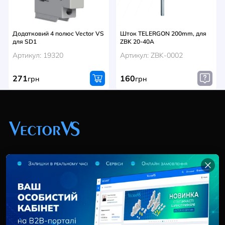
Додатковий 4 полюс Vector VS
Шток TELERGON 200mm, для
для SD1
ZBK 20-40A
Артикул: 19320
Артикул: ZBK-0002
271
160
грн
грн
+38 (044) 369 51 57
02095, Україна, м. Київ, вул. Трускавецька, 10-В, оф.
202
info@vector-vs.com