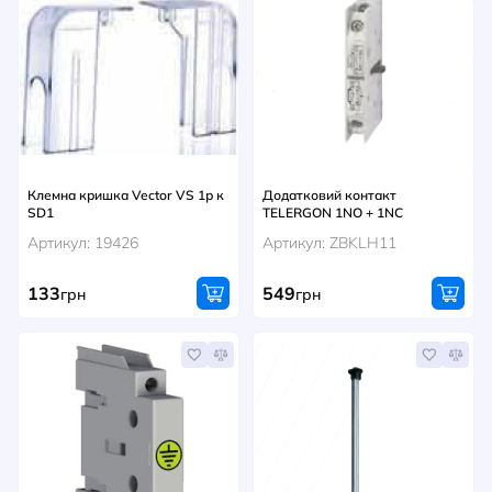
Клемна кришка Vector VS 1р к
Додатковий контакт
SD1
TELERGON 1NO + 1NC
Артикул: 19426
Артикул: ZBKLH11
133
549
грн
грн