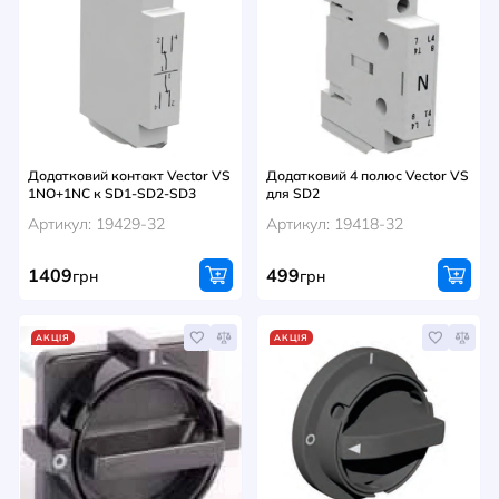
Додатковий контакт Vector VS
Додатковий 4 полюс Vector VS
1NO+1NC к SD1-SD2-SD3
для SD2
Артикул: 19429-32
Артикул: 19418-32
1409
499
грн
грн
АКЦІЯ
АКЦІЯ