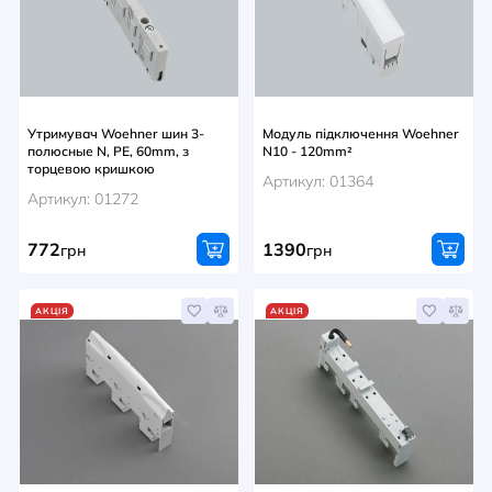
НОВИНИ
СИСТЕМИ ШИНОПРОВОДІВ ТА СТРУМОПРОВОДІВ
КОНТАКТИ
Утримувач Woehner шин 3-
Модуль підключення Woehner
полюсные N, PE, 60mm, з
N10 - 120mm²
торцевою кришкою
Артикул: 01364
Артикул: 01272
772
1390
грн
грн
АКЦІЯ
АКЦІЯ