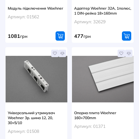
Модуль підключення Woehner
Адаптер Woehner 32A, 1полюс,
1 DIN-рейка 18×160mm
Артикул: 01562
Артикул: 32629
1081
477
грн
грн
Універсальний утримувач
Опорна плита Woehner
Woehner 3р. шина 12, 20,
160×700mm
30×5/10
Артикул: 01371
Артикул: 01508