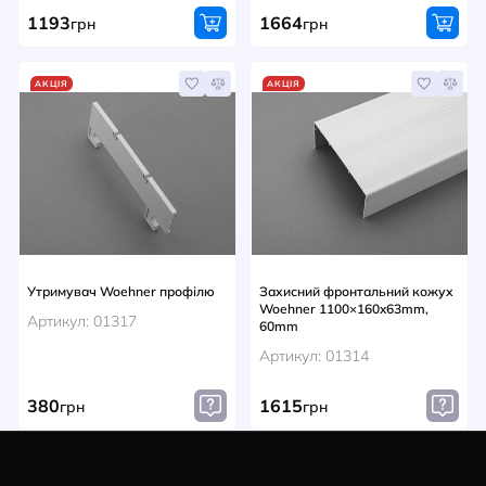
1193
1664
грн
грн
АКЦІЯ
АКЦІЯ
Утримувач Woehner профілю
Захисний фронтальний кожух
Woehner 1100×160x63mm,
Артикул: 01317
60mm
Артикул: 01314
380
1615
грн
грн