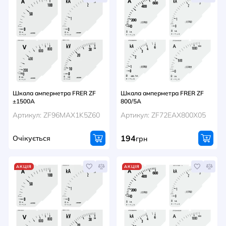
Шкала амперметра FRER ZF
Шкала амперметра FRER ZF
±1500A
800/5A
Артикул: ZF96MAX1K5Z60
Артикул: ZF72EAX800X05
194
Очікується
грн
АКЦІЯ
АКЦІЯ