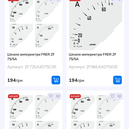
Шкала амперметра FRER ZF
Шкала амперметра FRER ZF
75/5A
75/5A
Артикул: ZF72EAX075C05
Артикул: ZF96EAX075X05
194
194
грн
грн
АКЦІЯ
АКЦІЯ