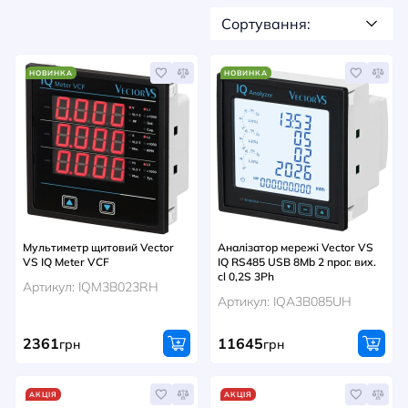
НОВИНИ
Сортування:
СИСТЕМИ ШИНОПРОВОДІВ ТА СТРУМОПРОВОДІВ
КОНТАКТИ
НОВИНКА
НОВИНКА
Мультиметр щитовий Vector
Аналізатор мережі Vector VS
VS IQ Meter VCF
IQ RS485 USB 8Mb 2 прог. вих.
cl 0,2S 3Ph
Артикул: IQM3B023RH
Артикул: IQA3B085UH
2361
11645
грн
грн
АКЦІЯ
АКЦІЯ