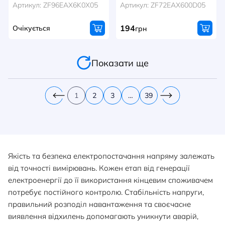
Артикул: ZF96EAX6K0X05
Артикул: ZF72EAX600D05
194
Очікується
грн
Показати ще
1
2
3
…
39
Якість та безпека електропостачання напряму залежать
від точності вимірювань. Кожен етап від генерації
електроенергії до її використання кінцевим споживачем
потребує постійного контролю. Стабільність напруги,
правильний розподіл навантаження та своєчасне
виявлення відхилень допомагають уникнути аварій,