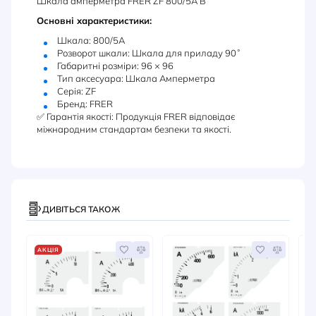
Шкала амперметра FRER ZF 800/5А В
Основні характеристики:
Шкала: 800/5А
Розворот шкали: Шкала для приладу 90˚
Габаритні розміри: 96 × 96
Тип аксесуара: Шкала Амперметра
Серія: ZF
Бренд: FRER
✅ Гарантія якості: Продукція FRER відповідає
міжнародним стандартам безпеки та якості.
ДИВІТЬСЯ ТАКОЖ
АКЦІЯ
А