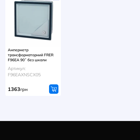
Амперметр
трансформаторний FRER
F96EA 90˚ без шкали
Артикул:
F96EAXNSCX05
1363
грн