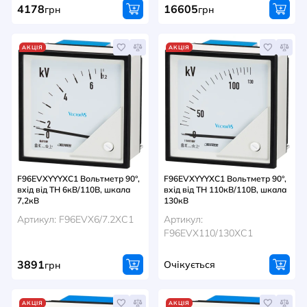
4178
16605
грн
грн
АКЦІЯ
АКЦІЯ
F96EVXYYYXC1 Вольтметр 90°,
F96EVXYYYXC1 Вольтметр 90°,
вхід від ТН 6кВ/110В, шкала
вхід від ТН 110кВ/110В, шкала
7,2кВ
130кВ
Артикул: F96EVX6/7.2XC1
Артикул:
F96EVX110/130XC1
3891
Очікується
грн
АКЦІЯ
АКЦІЯ