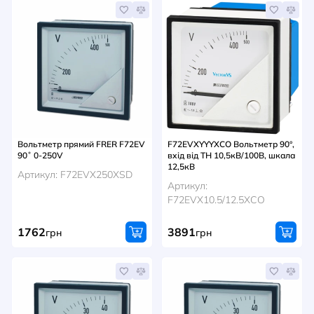
Вольтметр прямий FRER F72EV
F72EVXYYYXCO Вольтметр 90°,
90˚ 0-250V
вхід від ТН 10,5кВ/100В, шкала
12,5кВ
Артикул: F72EVX250XSD
Артикул:
F72EVX10.5/12.5XCO
1762
3891
грн
грн