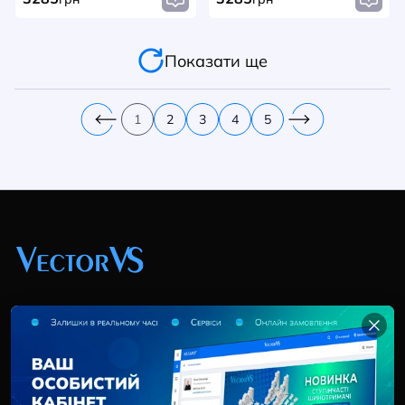
Показати ще
1
2
3
4
5
+38 (044) 369 51 57
02095, Україна, м. Київ, вул. Трускавецька, 10-В, оф.
202
info@vector-vs.com