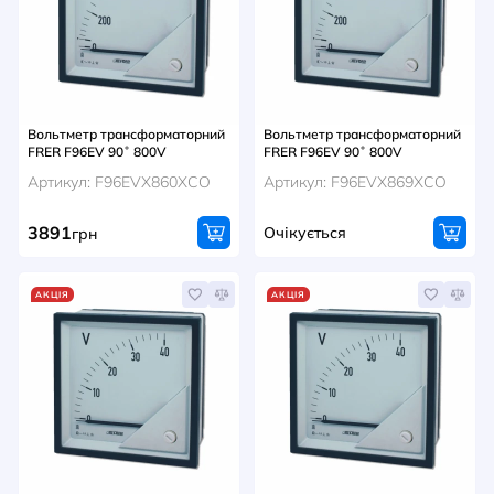
НОВИНИ
СИСТЕМИ ШИНОПРОВОДІВ ТА СТРУМОПРОВОДІВ
КОНТАКТИ
Вольтметр трансформаторний
Вольтметр трансформаторний
FRER F96EV 90˚ 800V
FRER F96EV 90˚ 800V
Артикул: F96EVX860XCO
Артикул: F96EVX869XCO
3891
Очікується
грн
АКЦІЯ
АКЦІЯ