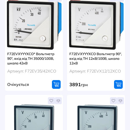
F72EVXYYYXCO* Вольтметр
F72EVXYYYXCO Вольтметр 90°,
90°, вхід від ТН 35000/100В,
вхід від ТН 12кВ/100В, шкала
шкала 42кВ
12кВ
Артикул: F72EV35/42XCO
Артикул: F72EVX12/12XCO
3891
Очікується
грн