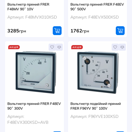
Вольтметр прямий FRER
Вольтметр прямий FRER F48EV
F48MV 90˚ 10V
90˚ 500V
Артикул: F48MVX010XSD
Артикул: F48EVX500XSD
3285
1762
грн
грн
АКЦІЯ
АКЦІЯ
Вольтметр прямий FRER F48EV
Вольтметр подвійний прямий
90˚ 300V
FRER F96YV 90˚ 100V
Артикул:
Артикул: F96YVE100XSD
F48EVX300XSD+AVB