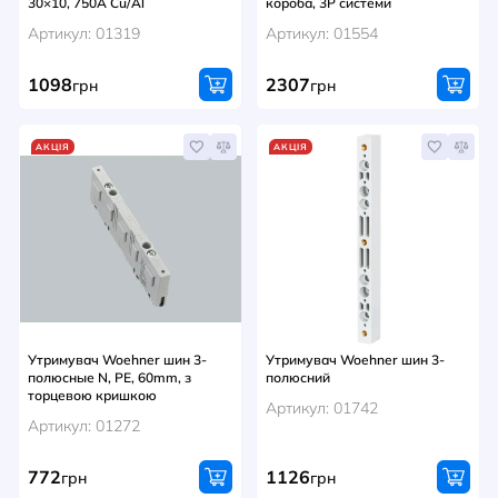
30×10, 750A Cu/Al
короба, 3P системи
Артикул: 01319
Артикул: 01554
1098
2307
грн
грн
АКЦІЯ
АКЦІЯ
Утримувач Woehner шин 3-
Утримувач Woehner шин 3-
полюсные N, PE, 60mm, з
полюсний
торцевою кришкою
Артикул: 01742
Артикул: 01272
772
1126
грн
грн