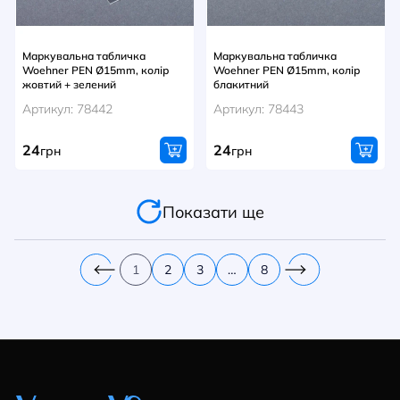
Маркувальна табличка
Маркувальна табличка
Woehner PEN Ø15mm, колір
Woehner PEN Ø15mm, колір
жовтий + зелений
блакитний
Артикул: 78442
Артикул: 78443
24
24
грн
грн
Показати ще
1
2
3
…
8