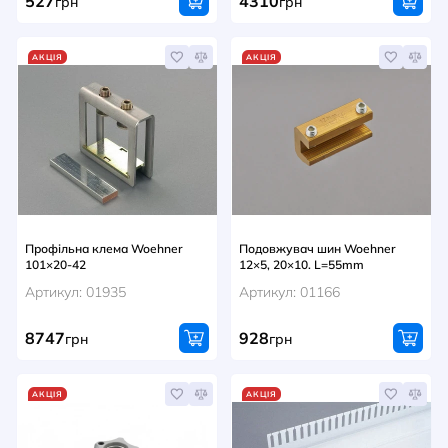
527
4310
грн
грн
АКЦІЯ
АКЦІЯ
Профільна клема Woehner
Подовжувач шин Woehner
101×20-42
12×5, 20×10. L=55mm
Артикул: 01935
Артикул: 01166
8747
928
грн
грн
АКЦІЯ
АКЦІЯ