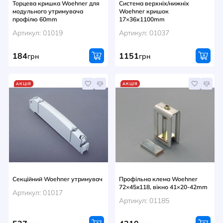
Торцева кришка Woehner для
Система верхніх/нижніх
модульного утримувача
Woehner кришок
профілю 60mm
17×36х1100mm
Артикул: 01019
Артикул: 01037
184
1151
грн
грн
АКЦІЯ
АКЦІЯ
Секційний Woehner утримувач
Профільна клема Woehner
72×45x118, вікно 41×20-42mm
Артикул: 01017
Артикул: 01185