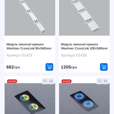
Модуль захисної кришки
Модуль захисної кришки
Woehner CrossLink 50×540mm
Woehner CrossLink 100×540mm
Артикул: 01433
Артикул: 01434
682
1205
грн
грн
АКЦІЯ
АКЦІЯ