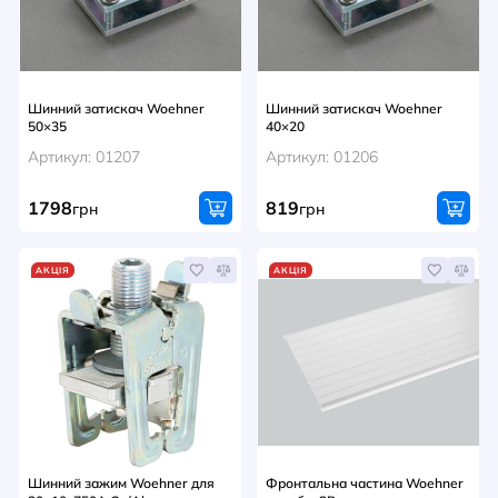
Шинний затискач Woehner
Шинний затискач Woehner
50×35
40×20
Артикул: 01207
Артикул: 01206
1798
819
грн
грн
АКЦІЯ
АКЦІЯ
Шинний зажим Woehner для
Фронтальна частина Woehner