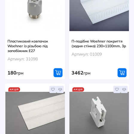
Пластиковий ковпачок
П-подібне Woehner покриття
Woehner із різьбою під
(задня стінка) 230×1100mm, 3p
запобіжник Е27
Артикул: 01009
Артикул: 31098
180
3462
грн
грн
АКЦІЯ
АКЦІЯ