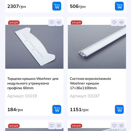
2307
506
грн
грн
АКЦІЯ
АКЦІЯ
Торцева кришка Woehner для
Система верхніх/нижніх
модульного утримувача
Woehner кришок
профілю 60mm
17×36х1100mm
Артикул: 01019
Артикул: 01037
184
1151
грн
грн
АКЦІЯ
АКЦІЯ