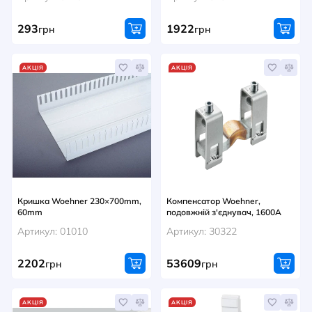
293
1922
грн
грн
АКЦІЯ
АКЦІЯ
Кришка Woehner 230×700mm,
Компенсатор Woehner,
60mm
подовжній з'єднувач, 1600A
Артикул: 01010
Артикул: 30322
2202
53609
грн
грн
АКЦІЯ
АКЦІЯ