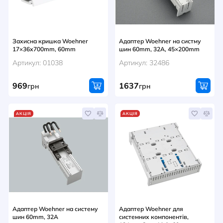
Захисна кришка Woehner
Адаптер Woehner на систму
17×36х700mm, 60mm
шин 60mm, 32A, 45×200mm
Артикул: 01038
Артикул: 32486
969
1637
грн
грн
АКЦІЯ
АКЦІЯ
Адаптер Woehner на систему
Адаптер Woehner для
шин 60mm, 32A
системних компонентів,