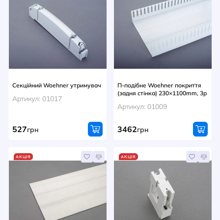
Секційний Woehner утримувач
П-подібне Woehner покриття
(задня стінка) 230×1100mm, 3p
Артикул: 01017
Артикул: 01009
527
3462
грн
грн
АКЦІЯ
АКЦІЯ