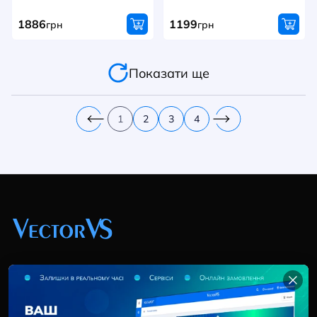
1886
1199
грн
грн
Показати ще
1
2
3
4
+38 (044) 369 51 57
02095, Україна, м. Київ, вул. Трускавецька, 10-В, оф.
202
info@vector-vs.com