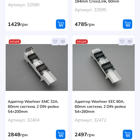
184mm CrossLink, 60mm
Артикул: 32590
Артикул: 32595
1429
4785
грн
грн
АКЦІЯ
АКЦІЯ
Адаптер Woehner EMC 32A,
Адаптер Woehner EEC 80A,
60mm система, 2 DIN-рейки
60mm система, 2 DIN-рейка
54×200mm
54×260mm
Артикул: 32404
Артикул: 32472
2848
2497
грн
грн