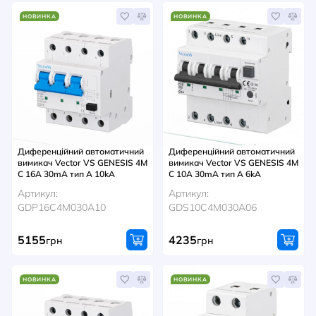
НОВИНКА
НОВИНКА
Диференційний автоматичний
Диференційний автоматичний
вимикач Vector VS GENESIS 4M
вимикач Vector VS GENESIS 4M
C 16A 30mA тип A 10kA
C 10A 30mA тип A 6kA
Артикул:
Артикул:
GDP16C4M030A10
GDS10C4M030A06
5155
4235
грн
грн
НОВИНКА
НОВИНКА