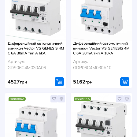
НОВИНИ
СИСТЕМИ ШИНОПРОВОДІВ ТА СТРУМОПРОВОДІВ
КОНТАКТИ
Диференційний автоматичний
Диференційний автоматичний
вимикач Vector VS GENESIS 4M
вимикач Vector VS GENESIS 4M
C 6A 30mA тип A 6kA
C 6A 30mA тип A 10kA
Артикул:
Артикул:
GDS06C4M030A06
GDP06C4M030A10
4527
5162
грн
грн
НОВИНКА
НОВИНКА