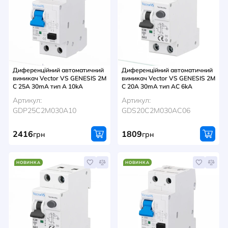
Диференційний автоматичний
Диференційний автоматичний
вимикач Vector VS GENESIS 2M
вимикач Vector VS GENESIS 2M
C 25A 30mA тип A 10kA
C 20A 30mA тип AC 6kA
Артикул:
Артикул:
GDP25C2M030A10
GDS20C2M030AC06
2416
1809
грн
грн
НОВИНКА
НОВИНКА