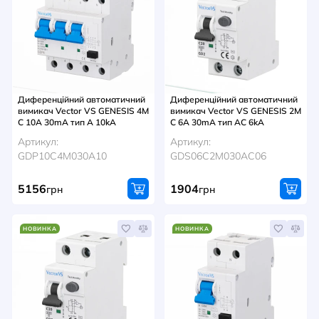
Диференційний автоматичний
Диференційний автоматичний
вимикач Vector VS GENESIS 4M
вимикач Vector VS GENESIS 2M
C 10A 30mA тип A 10kA
C 6A 30mA тип AC 6kA
Артикул:
Артикул:
GDP10C4M030A10
GDS06C2M030AC06
5156
1904
грн
грн
НОВИНКА
НОВИНКА