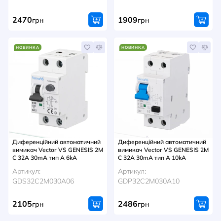
2470
1909
грн
грн
НОВИНКА
НОВИНКА
Диференційний автоматичний
Диференційний автоматичний
вимикач Vector VS GENESIS 2M
вимикач Vector VS GENESIS 2M
C 32A 30mA тип A 6kA
C 32A 30mA тип A 10kA
Артикул:
Артикул:
GDS32C2M030A06
GDP32C2M030A10
2105
2486
грн
грн