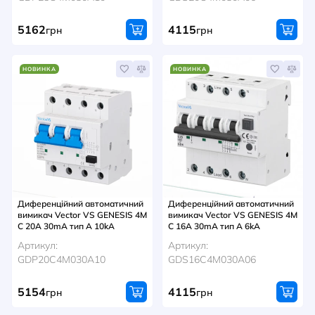
5162
4115
грн
грн
НОВИНКА
НОВИНКА
Диференційний автоматичний
Диференційний автоматичний
вимикач Vector VS GENESIS 4M
вимикач Vector VS GENESIS 4M
C 20A 30mA тип A 10kA
C 16A 30mA тип A 6kA
Артикул:
Артикул:
GDP20C4M030A10
GDS16C4M030A06
5154
4115
грн
грн