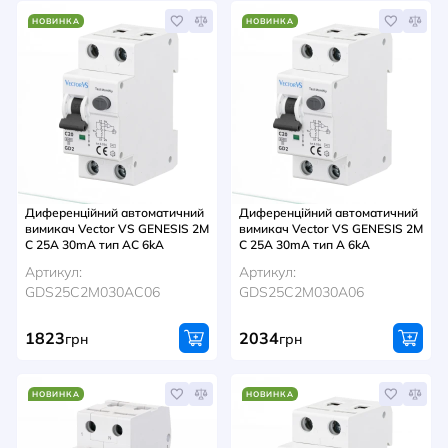
НОВИНКА
НОВИНКА
Диференційний автоматичний
Диференційний автоматичний
вимикач Vector VS GENESIS 2M
вимикач Vector VS GENESIS 2M
C 25A 30mA тип AC 6kA
C 25A 30mA тип A 6kA
Артикул:
Артикул:
GDS25C2M030AC06
GDS25C2M030A06
1823
2034
грн
грн
НОВИНКА
НОВИНКА