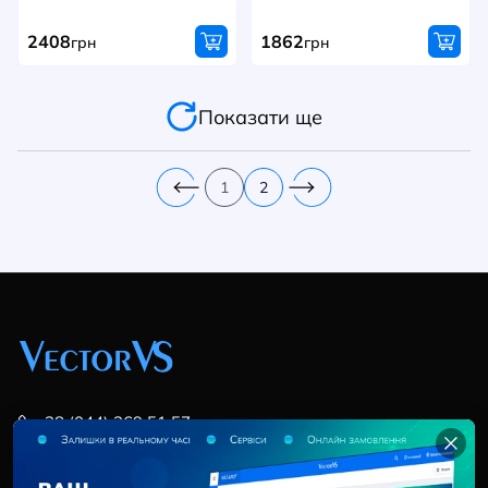
2408
1862
грн
грн
Показати ще
1
2
+38 (044) 369 51 57
02095, Україна, м. Київ, вул. Трускавецька, 10-В, оф.
202
info@vector-vs.com