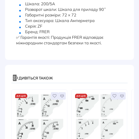
Шкала: 200/5А
Розворот шкали: Шкала для приладу 90˚
Габаритні розміри: 72 × 72
Тип аксесуара: Шкала Амперметра
Серія: ZF
Бренд: FRER
✅ Гарантія якості: Продукція FRER відповідає
міжнародним стандартам безпеки та якості.
ДИВІТЬСЯ ТАКОЖ
АКЦІЯ
АКЦІЯ
А