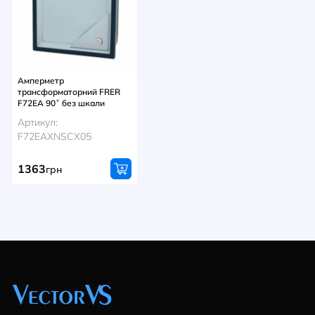
Амперметр
трансформаторний FRER
F72EA 90˚ без шкали
Артикул:
F72EAXNSCX05
1363
грн