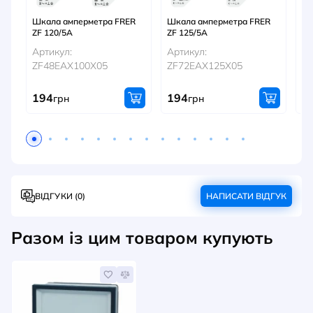
Шкала амперметра FRER
Шкала амперметра FRER
Шк
ZF 120/5A
ZF 125/5A
ZF
Артикул:
Артикул:
Ар
ZF48EAX100X05
ZF72EAX125X05
Z
194
194
1
грн
грн
ВІДГУКИ (0)
НАПИСАТИ ВІДГУК
Разом із цим товаром купують