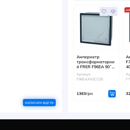
й
Артикул
торний
грн
303
ювань, надійність у промислових
итові.
ER відповідає високим європейським
ДИВ