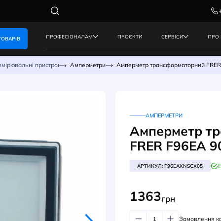
ПРОФЕСІОНАЛАМ
ПРОЄКТИ
КАТАЛОГ ТОВАРІВ
нергії
Вимірювальні пристрої
Амперметри
Амперметр т
АМ
Амп
FRE
АРТИК