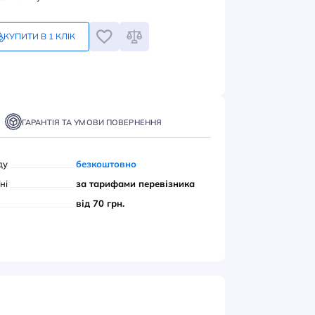
3
грн
Замовлення кратне 1-му
КУПИТИ В 1 КЛІК
ПИТИ
ТАВКА
ОПЛАТА
ГАРАНТІЯ ТА УМОВИ ПОВЕРНЕННЯ
вивіз з нашого складу
безкоштовно
ою поштою» по Україні
за тарифами переві
єром до дверей
від 70 грн.