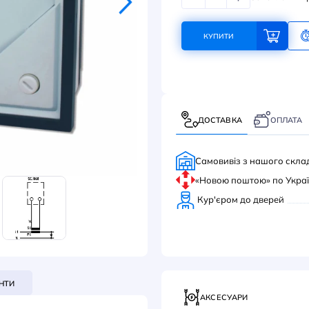
136
КУ
ДОС
Само
«Нов
Кур'