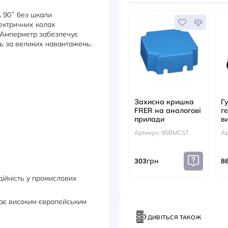
ДОКУМЕНТИ
АКС
RER F96EA 90˚ без шкали
руму в електричних колах
становок. Амперметр забезпечує
роботі навіть за великих навантажень.
ВА (5 А)
Захис
FRER н
прила