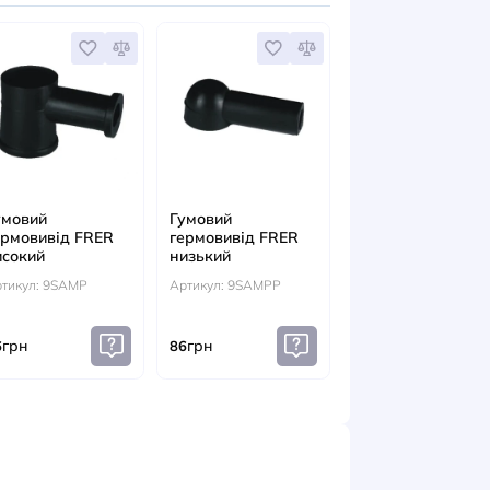
ЕСУАРИ
на кришка
Гумовий
Гумовий
а аналогові
гермовивід FRER
гермовивід 
ди
високий
низький