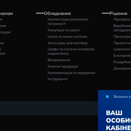
Ампер
транс
й FRER
без шк
Артикул
F96EAX
гр
1363
НАПИСАТИ ВІДГУК
Професіоналам
Обладнання
Щитовикам
Компенсація реактивної
потужності
Монтажникам
Комутація та захист
Дистриб’юторам