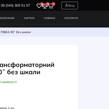
0
0
0
+38 (044) 369 51 57
СЕРВІСИ
ПРО КОМПАНІЮ
КАР’ЄРА
НОВИНИ
рансформаторний FRER F96EA 90˚ без шкали
ПЕРМЕТРИ
ерметр трансформаторний
R F96EA 90˚ без шкали
В наявності
УЛ: F96EAXNSCX05