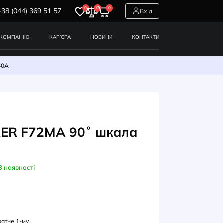
0
0
0
+38 (044) 369 51 57
СЕРВІСИ
ПРО КОМПАНІЮ
КАР’ЄРА
НОВИНИ
RER F72MA 90˚ шкала 40A
ПЕРМЕТРИ
ерметр FRER F72MA 90˚ шка
A
В наявності
УЛ: F72MAX040XSD