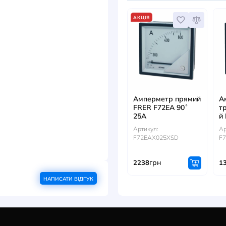
Артикул
грн
303
ювань, надійність у промислових
итові.
ER відповідає високим європейським
ДИВ
АКЦІЯ