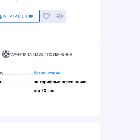
5
грн
Замовлення кратне 1-му
КУПИТИ В 1 КЛІК
ПИТИ
ТАВКА
ОПЛАТА
ГАРАНТІЯ ТА УМОВИ ПОВЕРНЕННЯ
вивіз з нашого складу
безкоштовно
ою поштою» по Україні
за тарифами переві
єром до дверей
від 70 грн.