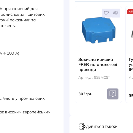
ДОКУМЕНТИ
АКС
ла 40A 40A призначений для
их колах промислових і щитових
безпечує точні показники та
ликих навантажень.
 мВ (10 мА ÷ 100 A)
Захис
FRER н
прила
й