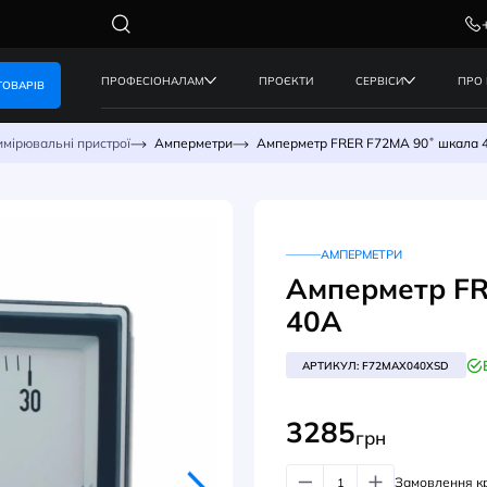
ПРОФЕСІОНАЛАМ
ПРОЄКТИ
КАТАЛОГ ТОВАРІВ
нергії
Вимірювальні пристрої
Амперметри
Амперметр F
АМ
Амп
40
АРТИК