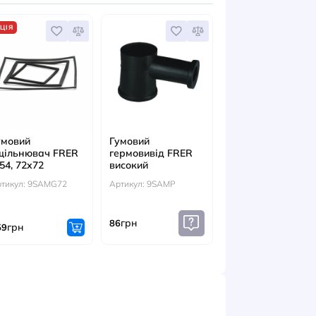
ЕСУАРИ
АКЦІЯ
на кришка
Гумовий
Гумовий
а аналогові
ущільнювач FRER
гермовивід 
ди
IP54, 72х72
високий