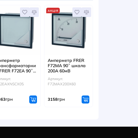
: 9SBMCST
Артикул: 9SAMG72
Артикул: 9SAM
грн
86
грн
359
ІТЬСЯ ТАКОЖ
АКЦІЯ