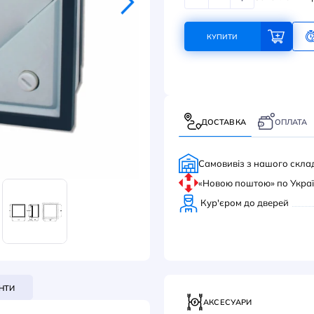
328
КУ
ДОС
Само
«Нов
Кур'