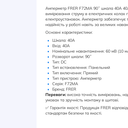
ОПИС
ХАРАКТЕРИСТИКИ
Амперметр FRER F72MA 90˚ шка
вимірювання струму в електричн
електроустановок. Амперметр за
надійність у роботі навіть за ве
Основні характеристики:
Шкала: 40A
Вхід: 40A
Номінальне навантаження: 60
Розворот шкали: 90˚
Тип: DC
Тип встановлення: Панельни