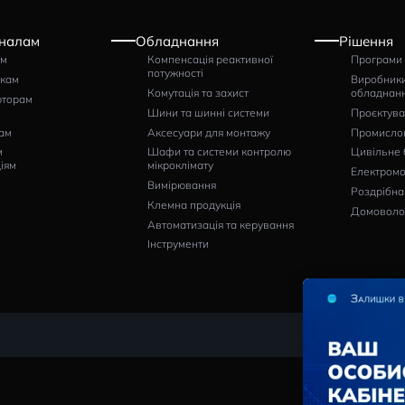
Ампер
FRER F
25A
Артикул
F72EAX
гр
2238
НАПИСАТИ ВІДГУК
Професіоналам
Обладнання
Щитовикам
Компенсація реактивної
потужності
Монтажникам
Комутація та захист
Дистриб’юторам