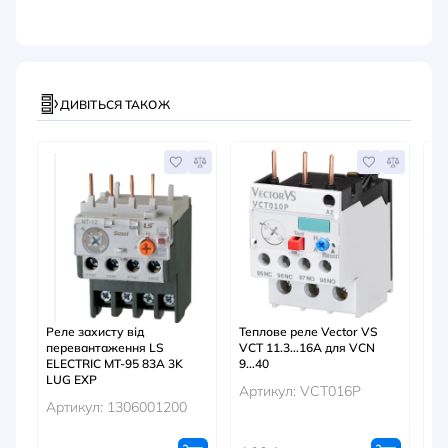
ДИВІТЬСЯ ТАКОЖ
А
Реле захисту від
Теплове реле Vector VS
Те
перевантаження LS
VCT 11.3...16A для VCN
15
ELECTRIC MT-95 83A 3K
9...40
Ар
LUG EXP
Артикул: VCT016P
Артикул: 1306001200