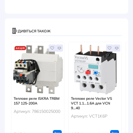
ДИВІТЬСЯ ТАКОЖ
АКЦІЯ
А
Теплове реле ISKRA TRBM
Теплове реле Vector VS
Те
157 125-200A
VCT 1.1...1.6A для VCN
65
9...40
Артикул: 786150025000
Ар
Артикул: VCT1K6P