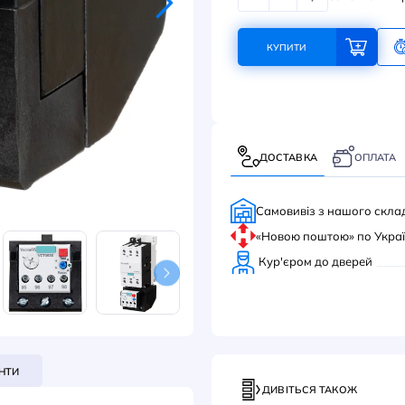
406
КУ
ДОС
Само
«Нов
Кур'