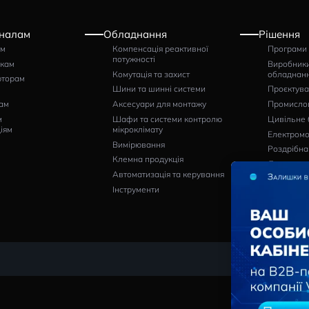
Артикул
Очікує
НАПИСАТИ ВІДГУК
Професіоналам
Обладнання
Щитовикам
Компенсація реактивної
потужності
Монтажникам
Комутація та захист
Дистриб’юторам
Шини та шинні системи
Кінцевим
споживачам
Аксесуари для монтажу
Проєктним
Шафи та системи контро