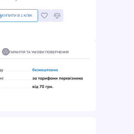
6
грн
Замовлення кратне 1-му
КУПИТИ В 1 КЛІК
ПИТИ
ТАВКА
ОПЛАТА
ГАРАНТІЯ ТА УМОВИ ПОВЕРНЕННЯ
вивіз з нашого складу
безкоштовно
ою поштою» по Україні
за тарифами переві
єром до дверей
від 70 грн.