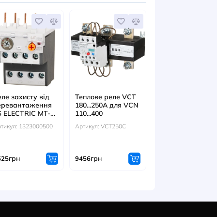
ІТЬСЯ ТАКОЖ
е реле LS
Реле захисту від
Теплове рел
IC MT-150
перевантаження
180...250A д
 113A 95~130
LS ELECTRIC MT-12
110...400