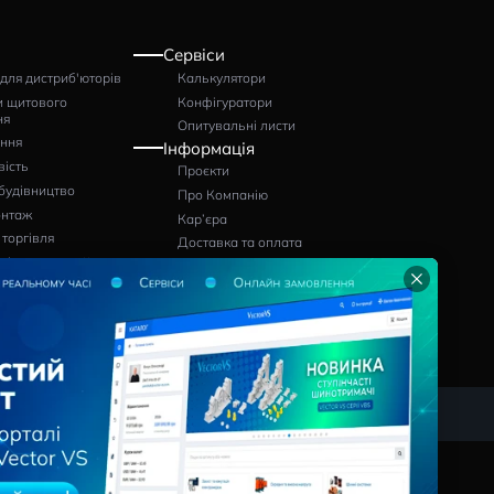
0.82A 3K SCREW
: 1375004800
Артикул: 1323000500
Артикул: VCT2
EXP
ться
грн
грн
1525
9456
Pішення
Сервіси
Програми для дистриб'юторів
Калькулятори
Виробники щитового
Конфігуратор
обладнання
Опитувальні л
Проєктування
Інформація
Промисловість
Проєкти
лю
Цивільне будівництво
Про Компанію