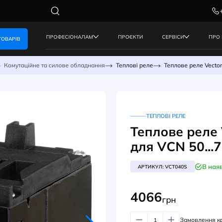
ПРОФЕСІОНАЛАМ
ПРОЄКТИ
КАТАЛОГ ТОВАРІВ
керування
Комутаційне та силове обладнання
Теплові реле
ТЕ
Теп
для
АРТИК