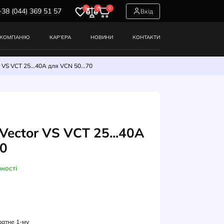
0
0
0
+38 (044) 369 51 57
СЕРВІСИ
ПРО КОМПАНІЮ
КАР’ЄРА
НОВИНИ
Теплове реле Vector VS VCT 25...40A для VCN 50...70
ПЛОВІ РЕЛЕ
лове реле Vector VS VCT 25..
 VCN 50...70
В наявності
УЛ: VCT040S