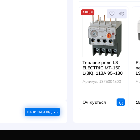
ДОКУМЕНТИ
ДИВ
CN 50...70
АКЦІЯ
Теплов
ELECTR
L(3K),