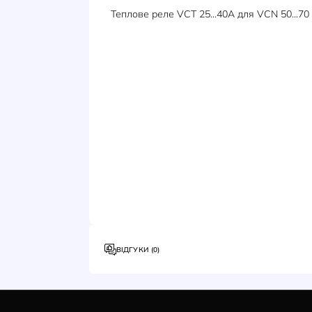
ОПИС
ХАРАКТЕРИСТИКИ
Теплове реле VCT 25...40A для V