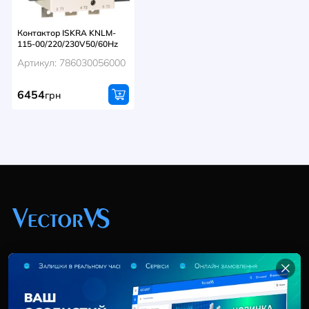
Контактор ISKRA KNLM-
115-00/220/230V50/60Hz
Артикул: 786030056000
6454
грн
+38 (044) 369 51 57
02095, Україна, м. Київ, вул. Трускавецька, 10-В, оф.
202
info@vector-vs.com