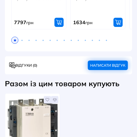
Ар
7797
1634
1
грн
грн
ВІДГУКИ (0)
НАПИСАТИ ВІДГУК
Разом із цим товаром купують