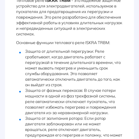
Тепловое реле
ISKRA TRBM
- это надежное защитное
устройство для электродвигателей, используемое в
пускателях для предотвращения их перегрузки и
повреждения. Это реле разработано для обеспечения
эффективной работы в условиях длительных нагрузок
и непредвиденных ситуаций в электрических
системах.
Основные функции теплового реле ISKRA TRBM:
Защита от длительной перегрузки: Реле
срабатывает, когда двигатель работает с
перегрузкой в течение длительного времени, что
может вызвать перегрев и уменьшить срок
службы оборудования. Это позволяет
автоматически отключить двигатель до того, как
он выйдет из строя.
Защита от фазных перекосов: В случае потери
мощности в одной из фаз трехфазной системы,
реле автоматически отключает пускатель, что
позволяет избежать перегрева и повреждения
двигателя из-за неравномерной нагрузки.
Защита от залипания ротора: Если ротор
двигателя заблокирован или не может
вращаться, реле отключает двигатель,
предупреждая его перегрев и поломку, что может