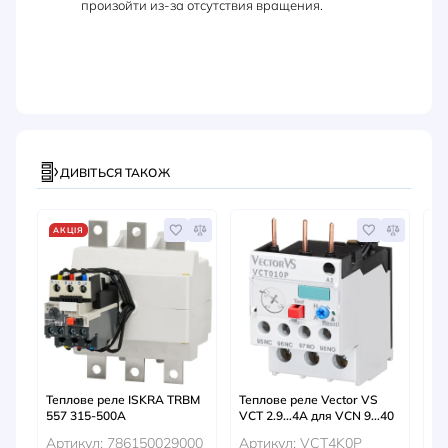
произойти из-за отсутствия вращения.
ДИВІТЬСЯ ТАКОЖ
АКЦІЯ
А
Теплове реле ISKRA TRBM
Теплове реле Vector VS
Ре
557 315-500A
VCT 2.9...4A для VCN 9...40
пе
EL
Артикул: 786150029000
Артикул: VCT4K0P
0.