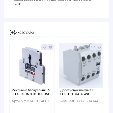
1a1b
АКСЕСУАРИ
А
Механічне блокування LS
Додатковий контакт LS
До
ELECTRIC INTERLOCK UNIT
ELECTRIC UA-4, 4NO
EL
Артикул: 83411634001
Артикул: 83361634044
Ар