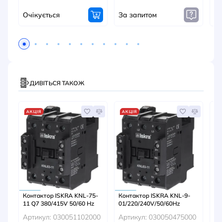
Очікується
За запитом
Оч
ДИВІТЬСЯ ТАКОЖ
АКЦІЯ
АКЦІЯ
А
Контактор ISKRA KNL-75-
Контактор ISKRA KNL-9-
LC
11 Q7 380/415V 50/60 Hz
01/220/240V/50/60Hz
3Р
О
Артикул: 030051102000
Артикул: 030050475000