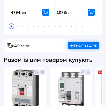
Ар
4794
1078
2
грн
грн
ВІДГУКИ (0)
НАПИСАТИ ВІДГУК
Разом із цим товаром купують
АКЦІ