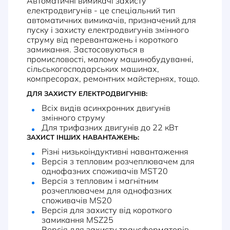
Автоматичні вимикачі захисту
електродвигунів - це спеціальний тип
автоматичних вимикачів, призначений для
пуску і захисту електродвигунів змінного
струму від перевантажень і короткого
замикання. Застосовуються в
промисловості, малому машинобудуванні,
сільськогосподарських машинах,
компресорах, ремонтних майстернях, тощо.
ДЛЯ ЗАХИСТУ ЕЛЕКТРОДВИГУНІВ:
Всіх видів асинхронних двигунів
змінного струму
Для трифазних двигунів до 22 кВт
ЗАХИСТ ІНШИХ НАВАНТАЖЕНЬ:
Різні низькоіндуктивні навантаження
Версія з тепловим розчеплювачем для
однофазних споживачів MST20
Версія з тепловим і магнітним
розчеплювачем для однофазних
споживачів MS20
Версія для захисту від короткого
замикання MSZ25
Версія для захисту трансформаторів