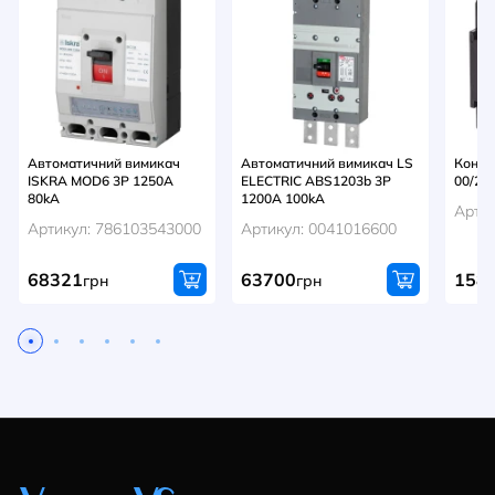
Автоматичний вимикач
Автоматичний вимикач LS
Конта
ISKRA MOD6 3P 1250A
ELECTRIC ABS1203b 3P
00/22
80kA
1200A 100kA
Арти
Артикул: 786103543000
Артикул: 0041016600
68321
63700
158
грн
грн