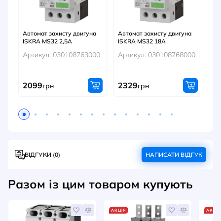
Автомат захисту двигуна
Автомат захисту двигуна
Ав
ISKRA MS32 2,5A
ISKRA MS32 18A
LS
10
Артикул: 030108763000
Артикул: 030108768000
Ар
2099
2329
1
грн
грн
ВІДГУКИ (0)
НАПИСАТИ ВІДГУК
Разом із цим товаром купують
АКЦІЯ
АКЦІ