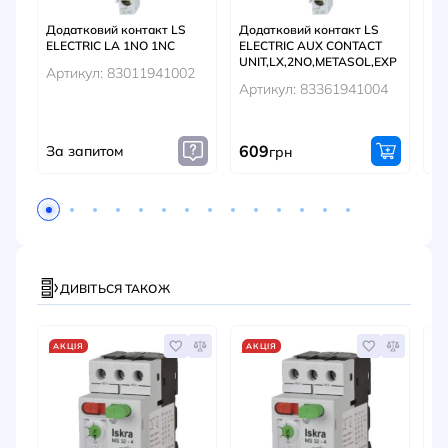
Додатковий контакт LS
Додатковий контакт LS
До
ELECTRIC LA 1NO 1NC
ELECTRIC AUX CONTACT
EL
UNIT,LX,2NO,METASOL,EXP
UN
Артикул: 83011941002
EX
Артикул: 83361941004
Ар
609
6
За запитом
грн
ДИВІТЬСЯ ТАКОЖ
АКЦІЯ
АКЦІЯ