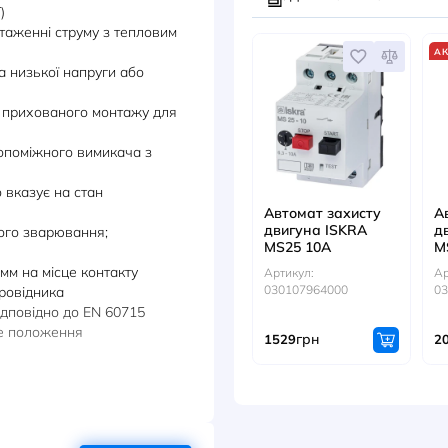
нтаження
Артикул
вачем для однофазних споживачів
0389015
им розчеплювачем для однофазних
грн
744
ткого замикання MSZ25
рматорів MS25TR
ДИВ
ання (TEST)
и перевантаженні струму з тепловим
м
чеплювача низької напруги або
ового або прихованого монтажу для
помогою допоміжного вимикача з