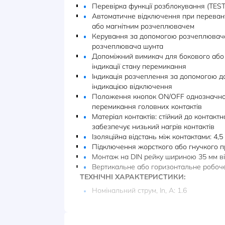
Різні низькоіндуктивні нава
Версія з тепловим розчеплю
MST20
Версія з тепловим і магнітн
споживачів MS20
Версія для захисту від коро
Версія для захисту трансфо
ПЕРЕВАГИ:
Ручне управління:
Кнопки: СТАРТ, СТОП,
Перевірка функції розблокув
Автоматичне відключення пр
або магнітним розчеплюваче
Керування за допомогою роз
розчеплювача шунта
Допоміжний вимикач для бок
індикації стану перемикання
Індикація розчеплення за до
індикацією відключення