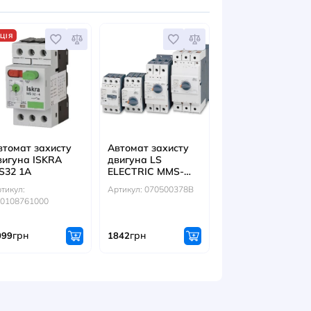
10, 1NO+1NC
:
Артикул:
Артикул:
MS25
06000
038901514000
038902150000
грн
грн
744
553
ІТЬСЯ ТАКОЖ
АКЦІЯ