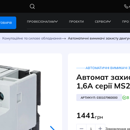
ПРОФЕСІОНАЛАМ
ПРОЄКТИ
КАТАЛОГ ТОВАРІВ
керування
Комутаційне та силове обладнання
Автоматичні 
АВ
Авт
1,6
АРТИК