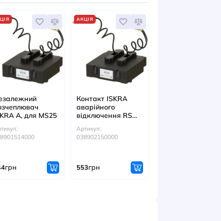
ЕСУАРИ
АКЦІЯ
АКЦІЯ
плювач
Незалежний
Контакт ISK
мін. напруги
розчеплювач
аварійного
 MS25
ISKRA A, для MS25
відключення