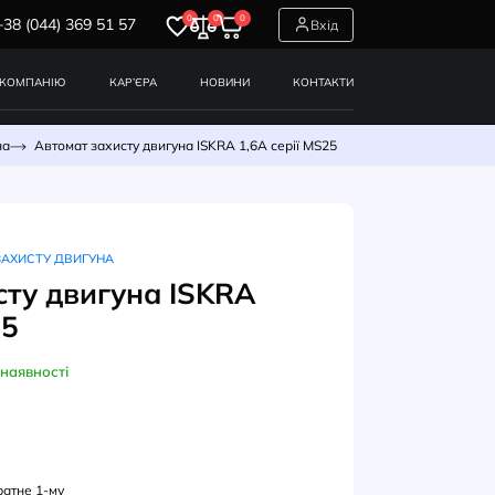
0
0
0
+38 (044) 369 51 57
СЕРВІСИ
ПРО КОМПАНІЮ
КАР’ЄРА
НОВИНИ
вимикачі захисту двигуна
Автомат захисту двигуна ISKRA 1,6A 
ТОМАТИЧНІ ВИМИКАЧІ ЗАХИСТУ ДВИГУНА
омат захисту двигуна ISKRA
A серії MS25
В наявності
УЛ: 030107960000