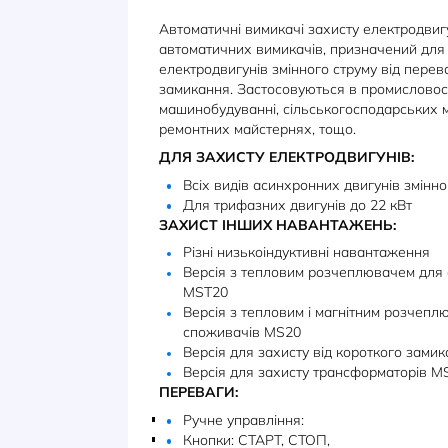
ОПИС
ХАРАКТЕРИСТИКИ
Автоматичні вимикачі захисту ел
автоматичних вимикачів, признач
електродвигунів змінного струму
замикання. Застосовуються в пр
машинобудуванні, сільськогоспо
ремонтних майстернях, тощо.
ДЛЯ ЗАХИСТУ ЕЛЕКТРОДВИГУ
Всіх видів асинхронних двиг
Для трифазних двигунів до 2
ЗАХИСТ ІНШИХ НАВАНТАЖЕН