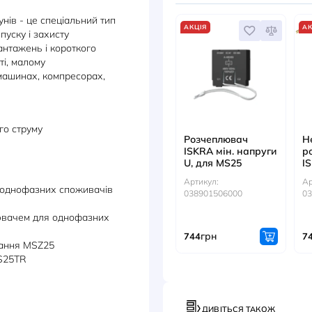
ДОКУМЕНТИ
АКС
ектродвигунів - це спеціальний тип
АКЦІЯ
ений для пуску і захисту
 від перевантажень і короткого
омисловості, малому
дарських машинах, компресорах,
НІВ:
унів змінного струму
Розче
2 кВт
ISKRA 
Ь:
U, для