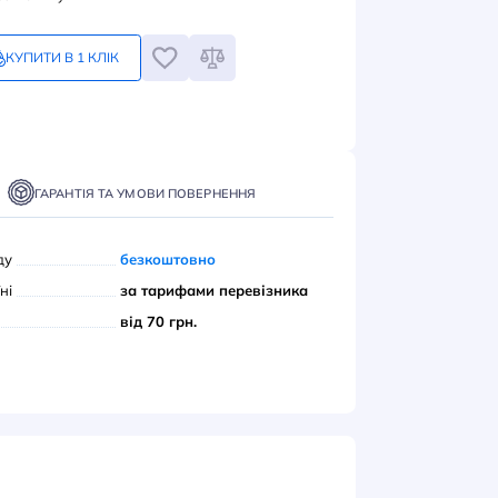
1
грн
Замовлення кратне 1-му
КУПИТИ В 1 КЛІК
ПИТИ
ТАВКА
ОПЛАТА
ГАРАНТІЯ ТА УМОВИ ПОВЕРНЕННЯ
вивіз з нашого складу
безкоштовно
ою поштою» по Україні
за тарифами переві
єром до дверей
від 70 грн.