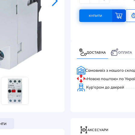
144
КУ
ДОС
Само
«Нов
Кур'