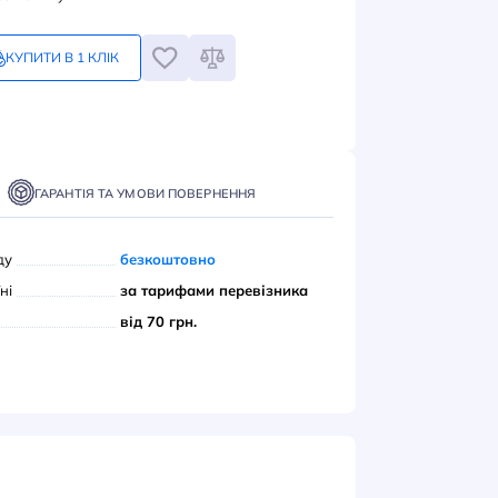
грн
Замовлення кратне 1-му
КУПИТИ В 1 КЛІК
ПИТИ
ТАВКА
ОПЛАТА
ГАРАНТІЯ ТА УМОВИ ПОВЕРНЕННЯ
вивіз з нашого складу
безкоштовно
ою поштою» по Україні
за тарифами переві
єром до дверей
від 70 грн.