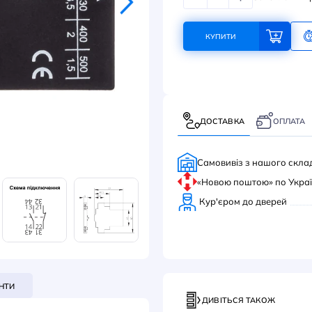
312
КУ
ДОС
Само
«Нов
Кур'