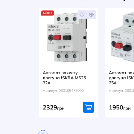
ВІДГУКИ (0)
Разом із цим т
АКЦІЯ