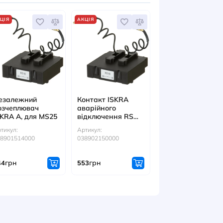
ІТЬСЯ ТАКОЖ
АКЦІЯ
АКЦІЯ
плювач
Незалежний
Контакт ISK
мін. напруги
розчеплювач
аварійного
 MS25
ISKRA A, для MS25
відключення