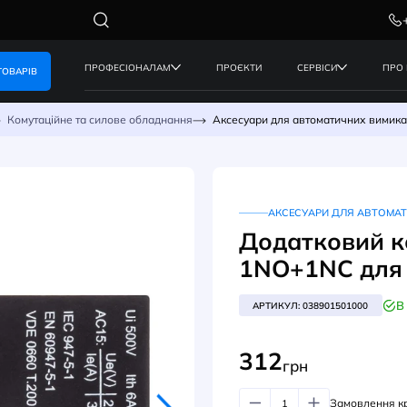
ПРОФЕСІОНАЛАМ
ПРОЄКТИ
КАТАЛОГ ТОВАРІВ
керування
Комутаційне та силове обладнання
Аксесуари дл
АК
Дод
1NO
АРТИК