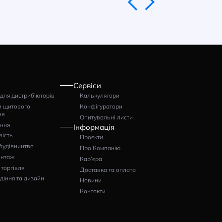
Автомат захисту
Автомат захист
двигуна ISKRA MS25
двигуна ISKRA 
10A
16A
Артикул: 030107964000
Артикул: 03010796
1529
1528
грн
грн