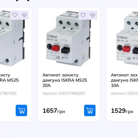
Артикул
0389015
грн
744
НАПИСАТИ ВІДГУК
оваром купують