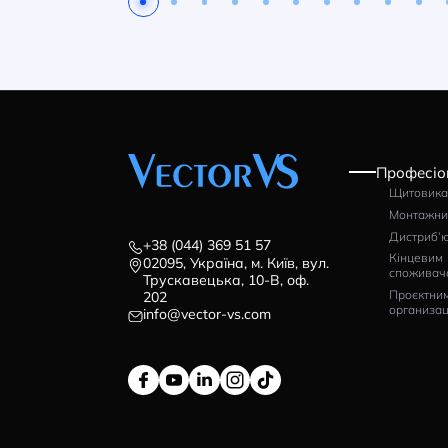
Автомат захисту
Ав
двигуна ISKRA MS25
дв
32A
2
Артикул: 030109475000
Ар
2329
1
грн