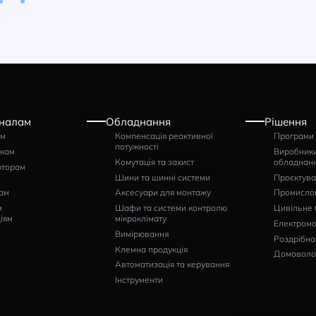
томат захисту
Автомат захисту
игуна ISKRA MS25
двигуна ISKRA MS25
5A
20A
тикул: 030107967000
Артикул: 030107966000
950
1657
грн
грн