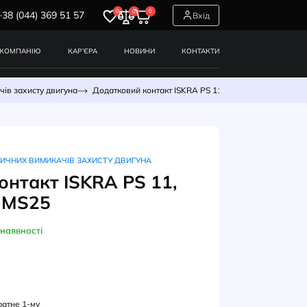
0
0
0
+38 (044) 369 51 57
СЕРВІСИ
ПРО КОМПАНІЮ
КАР’ЄРА
НОВИНИ
я автоматичних вимикачів захисту двигуна
Додатковий контак
СЕСУАРИ ДЛЯ АВТОМАТИЧНИХ ВИМИКАЧІВ ЗАХИСТУ ДВИГУНА
атковий контакт ISKRA PS 11
+1NC для MS25
В наявності
УЛ: 038901501000