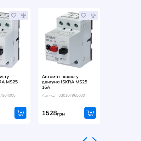
10, 1NO+1NC
:
Артикул:
Артикул:
MS25
06000
038901514000
038902150000
грн
грн
744
553