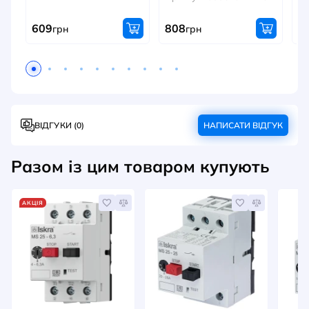
609
808
7
грн
грн
ВІДГУКИ (0)
НАПИСАТИ ВІДГУК
Разом із цим товаром купують
АКЦІЯ