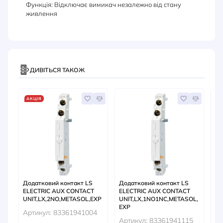
Функція: Відключає вимикач незалежно від стану
живлення
ДИВІТЬСЯ ТАКОЖ
АКЦІЯ
А
Додатковий контакт LS
Додатковий контакт LS
Ро
ELECTRIC AUX CONTACT
ELECTRIC AUX CONTACT
на
UNIT,LX,2NO,METASOL,EXP
UNIT,LX,1NO1NC,METASOL,
Ар
EXP
Артикул: 83361941004
Артикул: 83361941115