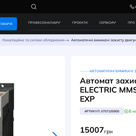
ПРОФЕСІОНАЛАМ
ПРОЄКТИ
КАТАЛОГ ТОВАРІВ
керування
Комутаційне та силове обладнання
Автоматичні 
АВ
Авт
ELE
EXP
АРТИК