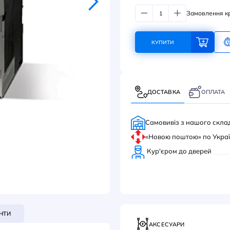
150
КУ
ДОС
Само
«Нов
Кур'