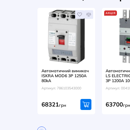
ВІДГУКИ (0)
Разом із цим т
АК