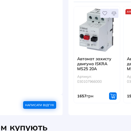
1NC
Артикул
За зап
ДИВ