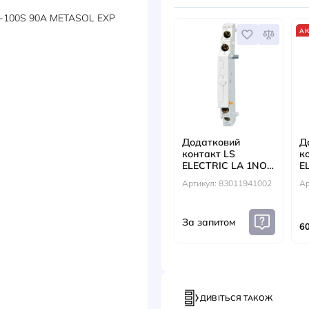
ДОКУМЕНТИ
АКС
вигуна MMS-100S 90A METASOL EXP
Додат
контак
ELECTR