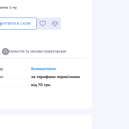
07
грн
Замовлення кратне 1-му
КУПИТИ В 1 КЛІК
ПИТИ
ТАВКА
ОПЛАТА
ГАРАНТІЯ ТА УМОВИ ПОВЕРНЕННЯ
вивіз з нашого складу
безкоштовно
ою поштою» по Україні
за тарифами переві
єром до дверей
від 70 грн.