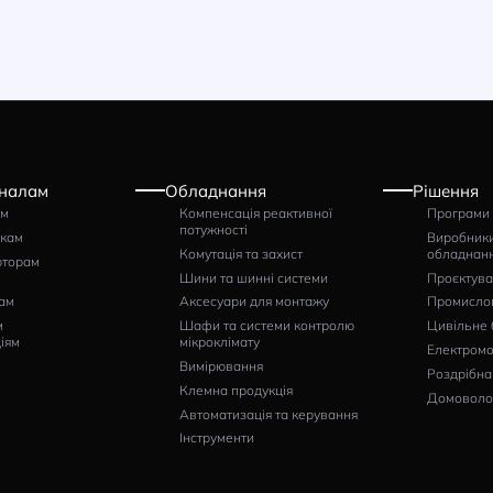
томатичний вимикач
Контактор ISKRA KNLM-
 ELECTRIC ABS1203b
115-00/220/230V50/60Hz
 1200A 100kA
Артикул: 786030056000
тикул: 0041016600
3700
6454
грн
грн