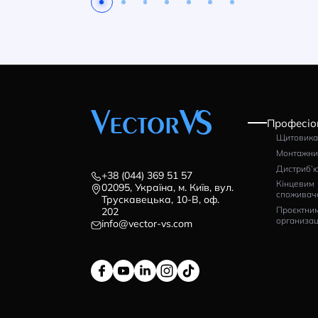
Автоматичний вимикач
Ав
ISKRA MOD6 3P 1250A
LS
80kA
3P
Артикул: 786103543000
Ар
68321
6
грн