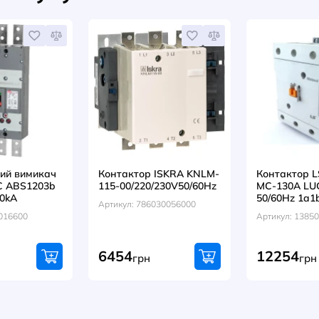
Автома
двигун
MS25 
Артикул
0301079
гр
1657
НАПИСАТИ ВІДГУК
оваром купують
ЦІЯ