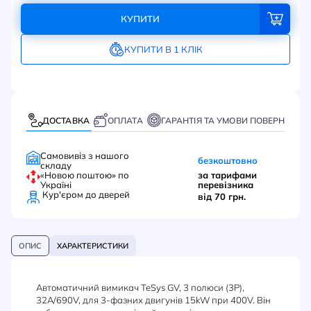
КУПИТИ
КУПИТИ В 1 КЛІК
ДОСТАВКА
ОПЛАТА
ГАРАНТІЯ ТА УМОВИ ПОВЕРНЕННЯ
Самовивіз з нашого
безкоштовно
складу
«Новою поштою» по
за тарифами
Україні
перевізника
Кур'єром до дверей
від 70 грн.
ОПИС
ХАРАКТЕРИСТИКИ
Автоматичний вимикач TeSys GV, 3 полюси (3P),
32A/690V, для 3-фазних двигунів 15kW при 400V. Він