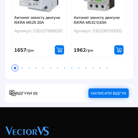
Автомат захисту двигуна
Автомат захисту двигуна
Ав
ISKRA MS25 20A
ISKRA MS32 0,63A
LS
0,
Артикул: 030107966000
Артикул: 030108760000
Ар
1657
1962
1
грн
грн
ВІДГУКИ (0)
НАПИСАТИ ВІДГУК