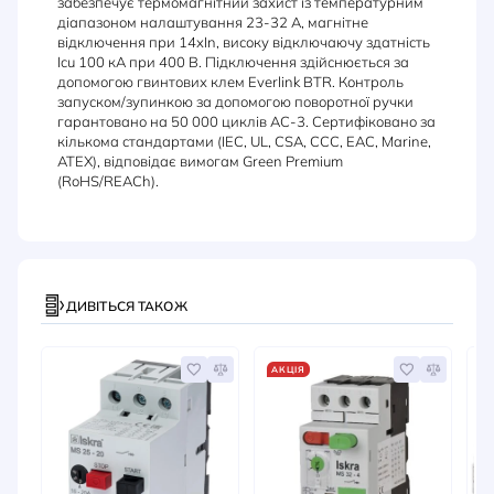
забезпечує термомагнітний захист із температурним
діапазоном налаштування 23-32 A, магнітне
відключення при 14xIn, високу відключаючу здатність
Icu 100 кА при 400 В. Підключення здійснюється за
допомогою гвинтових клем Everlink BTR. Контроль
запуском/зупинкою за допомогою поворотної ручки
гарантовано на 50 000 циклів AC-3. Сертифіковано за
кількома стандартами (IEC, UL, CSA, CCC, EAC, Marine,
ATEX), відповідає вимогам Green Premium
(RoHS/REACh).
ДИВІТЬСЯ ТАКОЖ
АКЦІЯ
А