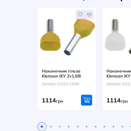
ВІДГУКИ (0)
Разом із цим т