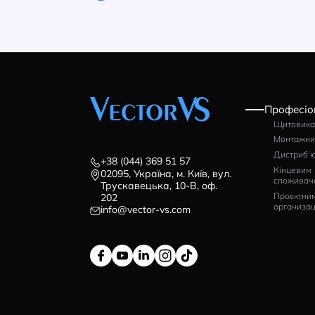
Наконечник гільза
На
Klemsan IKY 2×1.0/8
Kl
Артикул: 0.0.0.5.72030
Ар
1114
1
грн