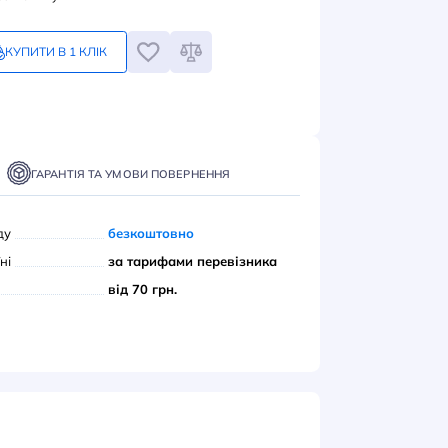
грн
Замовлення кратне 1-му
КУПИТИ В 1 КЛІК
ПИТИ
ТАВКА
ОПЛАТА
ГАРАНТІЯ ТА УМОВИ ПОВЕРНЕННЯ
вивіз з нашого складу
безкоштовно
ою поштою» по Україні
за тарифами переві
єром до дверей
від 70 грн.