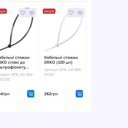
:
Артикул:
0.0.0.5.42110B
41280B
0.0.0.5.41210B
н
грн
грн
679
84
ІТЬСЯ ТАКОЖ
АКЦІЯ
АКЦІЯ