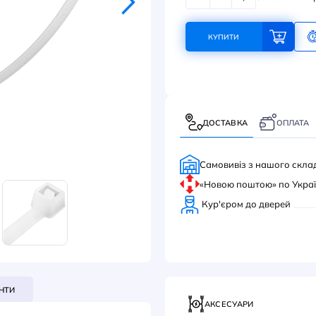
263
КУ
ДОС
Само
«Нов
Кур'