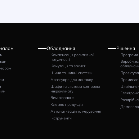
конечник гільза
Наконечник гільза
emsan IKY 2×0.75/8
Klemsan IKY 2×0.5/8
тикул: 0.0.0.5.72020
Артикул: 0.0.0.5.72010
114
1100
грн
грн