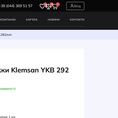
0
0
0
+38 (044) 369 51 57
СЕРВІСИ
ПРО КОМПАНІЮ
КАР’ЄРА
НОВИНИ
ки Klemsan YKB 292 3,6×292mm
БЕЛЬНІ СТЯЖКИ
ельні стяжки Klemsan YKB 2
×292mm
В наявності
Л: 0.0.0.5.33292B