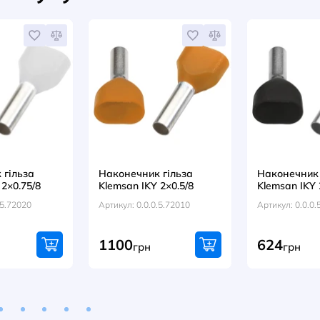
Кабель
ERKO (
Артикул
N/100
грн
171
НАПИСАТИ ВІДГУК
оваром купують