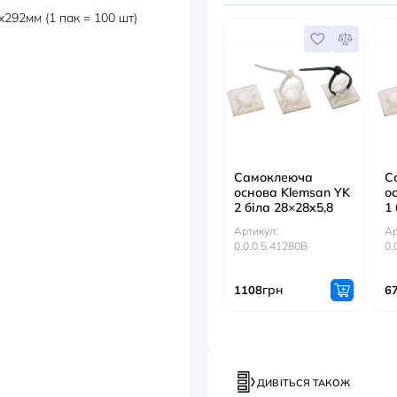
ДОКУМЕНТИ
АКС
KB 292 3,6x292мм (1 пак = 100 шт)
Самок
основа
2 біла 