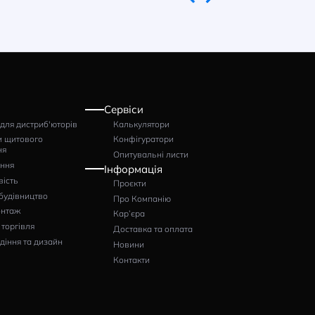
Наконечник гільза
Наконечник гіл
Klemsan IKY 2×6.0/14
Klemsan IKY 2×4.
Артикул: 0.0.0.5.72070
Артикул: 0.0.0.5.72
624
585
грн
грн