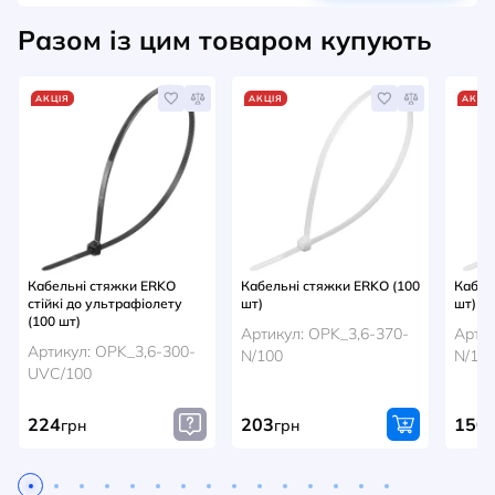
Разом із цим товаром купують
АКЦІЯ
АКЦІЯ
АКЦІ
Кабельні стяжки ERKO
Кабельні стяжки ERKO (100
Кабел
стійкі до ультрафіолету
шт)
шт)
(100 шт)
Артикул: OPK_3,6-370-
Артик
Артикул: OPK_3,6-300-
N/100
N/10
UVC/100
224
203
150
грн
грн