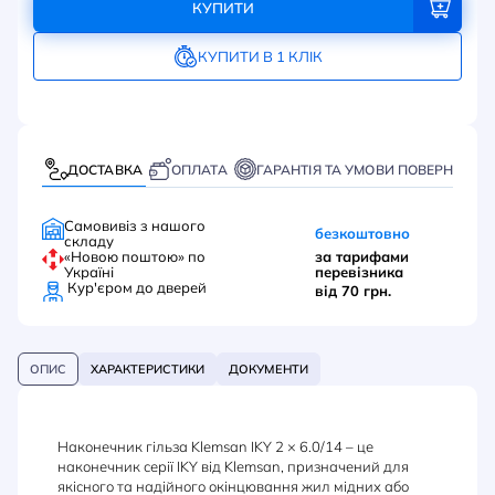
КУПИТИ
КУПИТИ В 1 КЛІК
ДОСТАВКА
ОПЛАТА
ГАРАНТІЯ ТА УМОВИ ПОВЕРНЕННЯ
Самовивіз з нашого
безкоштовно
складу
«Новою поштою» по
за тарифами
Україні
перевізника
Кур'єром до дверей
від 70 грн.
ОПИС
ХАРАКТЕРИСТИКИ
ДОКУМЕНТИ
Наконечник гільза Klemsan IKY 2 × 6.0/14 – це
наконечник серії IKY від Klemsan, призначений для
якісного та надійного окінцювання жил мідних або