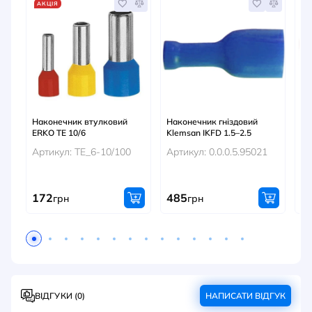
АКЦІЯ
Наконечник втулковий
Наконечник гніздовий
На
ERKO TE 10/6
Klemsan IKFD 1.5–2.5
Kl
Артикул: TE_6-10/100
Артикул: 0.0.0.5.95021
Ар
172
485
4
грн
грн
ВІДГУКИ (0)
НАПИСАТИ ВІДГУК