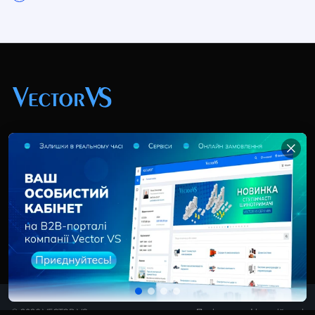
+38 (044) 369 51 57
02095, Україна, м. Київ, вул. Трускавецька, 10-В, оф.
202
info@vector-vs.com
© 2026 VECTOR VS
Політика конфіденційності