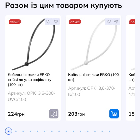
Разом із цим товаром купують
АКЦІЯ
АКЦІЯ
АКЦІ
Кабельні стяжки ERKO
Кабельні стяжки ERKO (100
Кабел
стійкі до ультрафіолету
шт)
шт)
(100 шт)
Артикул: OPK_3,6-370-
Артик
Артикул: OPK_3,6-300-
N/100
N/10
UVC/100
224
203
150
грн
грн