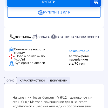
КУПИТИ
КУПИТИ В 1 КЛІК
ДОСТАВКА
ОПЛАТА
ГАРАНТІЯ ТА УМОВИ ПОВЕРНЕННЯ
Самовивіз з нашого
безкоштовно
складу
«Новою поштою» по
за тарифами
Україні
перевізника
Кур'єром до дверей
від 70 грн.
ОПИС
ХАРАКТЕРИСТИКИ
ДОКУМЕНТИ
Наконечник гільза Klemsan IKY 6/12 – це наконечник
серії IKY від Klemsan, призначений для якісного та
надійного окінцювання жил мідних або алюмінієвих