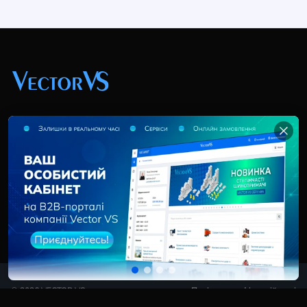
+38 (044) 369 51 57
02095, Україна, м. Київ, вул. Трускавецька, 10-В, оф.
202
info@vector-vs.com
© 2026 VECTOR VS
Політика конфіденційності