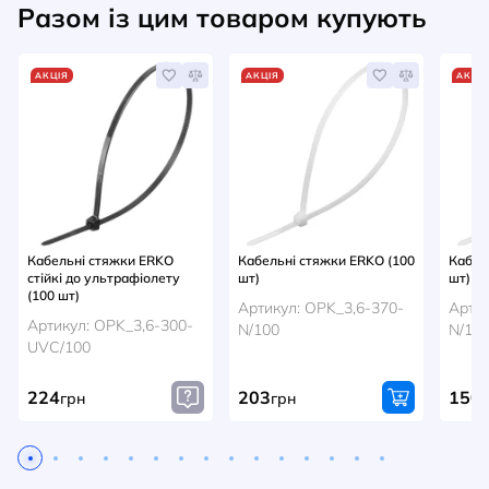
Разом із цим товаром купують
АКЦІЯ
АКЦІЯ
АКЦІ
Кабельні стяжки ERKO
Кабельні стяжки ERKO (100
Кабел
стійкі до ультрафіолету
шт)
шт)
(100 шт)
Артикул: OPK_3,6-370-
Артик
Артикул: OPK_3,6-300-
N/100
N/10
UVC/100
224
203
150
грн
грн