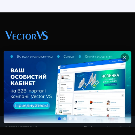
+38 (044) 369 51 57
02095, Україна, м. Київ, вул. Трускавецька, 10-В, оф.
202
info@vector-vs.com
© 2026 VECTOR VS
Політика конфіденційності