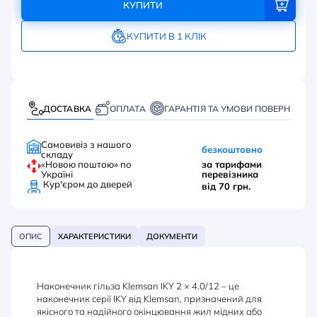
КУПИТИ
КУПИТИ В 1 КЛІК
ДОСТАВКА
ОПЛАТА
ГАРАНТІЯ ТА УМОВИ ПОВЕРНЕННЯ
Самовивіз з нашого
безкоштовно
складу
«Новою поштою» по
за тарифами
Україні
перевізника
Кур'єром до дверей
від 70 грн.
ОПИС
ХАРАКТЕРИСТИКИ
ДОКУМЕНТИ
Наконечник гільза Klemsan IKY 2 × 4.0/12 – це
наконечник серії IKY від Klemsan, призначений для
якісного та надійного окінцювання жил мідних або