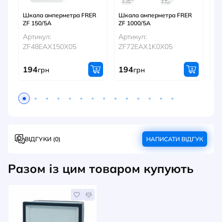
Шкала амперметра FRER
Шкала амперметра FRER
Шк
ZF 150/5A
ZF 1000/5A
ZF
Артикул:
Артикул:
Ар
ZF48EAX150X05
ZF72EAX1K0X05
Z
194
194
1
грн
грн
ВІДГУКИ (0)
НАПИСАТИ ВІДГУК
Разом із цим товаром купують