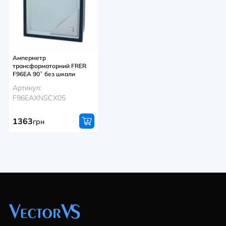
Амперметр
трансформаторний FRER
F96EA 90˚ без шкали
Артикул:
F96EAXNSCX05
1363
грн