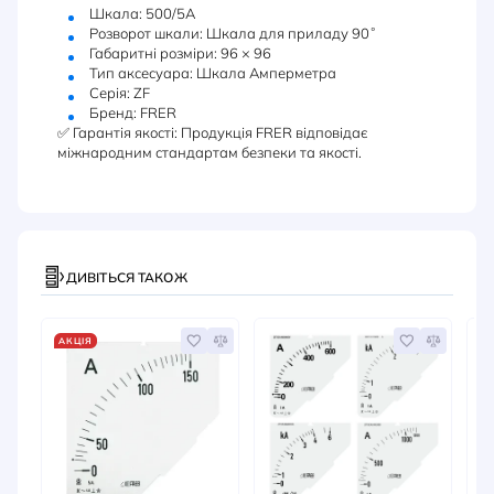
Шкала: 500/5А
Розворот шкали: Шкала для приладу 90˚
Габаритні розміри: 96 × 96
Тип аксесуара: Шкала Амперметра
Серія: ZF
Бренд: FRER
✅ Гарантія якості: Продукція FRER відповідає
міжнародним стандартам безпеки та якості.
ДИВІТЬСЯ ТАКОЖ
АКЦІЯ
А