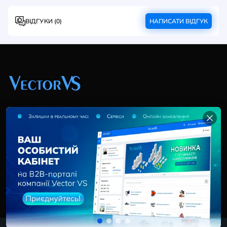
ВІДГУКИ (0)
НАПИСАТИ ВІДГУК
+38 (044) 369 51 57
02095, Україна, м. Київ, вул. Трускавецька, 10-В, оф.
202
info@vector-vs.com