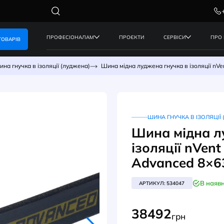
ПРОФЕСІОНАЛАМ
ПРОЄКТИ
КАТАЛОГ ТОВАРІВ
а шина
Шина гнучка в ізоляції (луджена)
Шина мідна луджена
ШИ
Шин
ізо
Adv
АРТИК