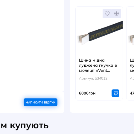
Артикул
г
11409
ДИВ