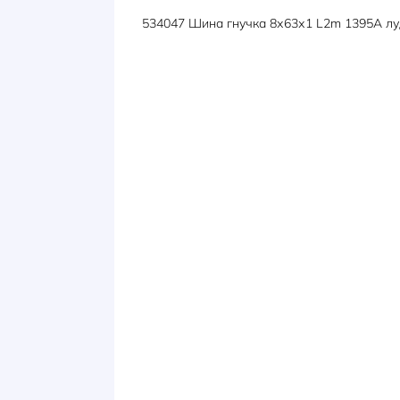
ОПИС
ХАРАКТЕРИСТИКИ
534047 Шина гнучка 8х63х1 L2