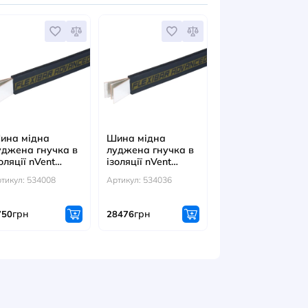
: 553370
Артикул: 553570
Артикул: 55359
грн
18104
рн
грн
1724
ІТЬСЯ ТАКОЖ