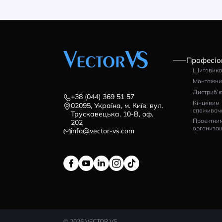
Пристрій для обробки
Ав
гнучких шин ERKO
IS
80
Артикул: HSE_100
Ар
313120
6
грн