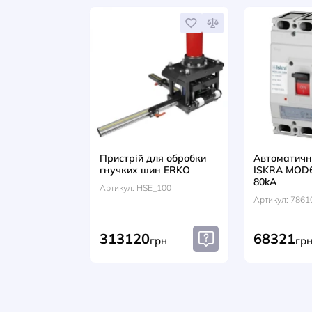
ВІДГУКИ (0)
Разом із цим т