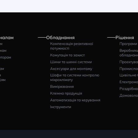
томатичний вимикач
KRA MOD6 3P 1250A
kA
тикул: 786103543000
8321
грн