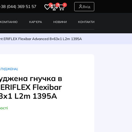
0
0
0
+38 (044) 369 51 57
СЕРВІСИ
ПРО КОМПАНІЮ
КАР’ЄРА
НОВИНИ
 гнучка в ізоляції nVent ERIFLEX Flexibar Advanced 8×63х1 L2m
НА ГНУЧКА В ІЗОЛЯЦІЇ (ЛУДЖЕНА)
а мідна луджена гнучка в
ляції nVent ERIFLEX Flexibar
anced 8×63х1 L2m 1395A
В наявності
УЛ: 534047