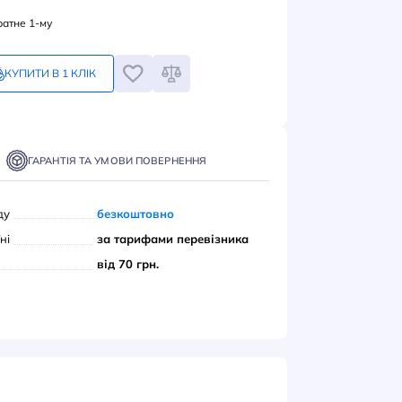
92
грн
Замовлення кратне 1-му
КУПИТИ В 1 КЛІК
ПИТИ
ТАВКА
ОПЛАТА
ГАРАНТІЯ ТА УМОВИ ПОВЕРНЕННЯ
вивіз з нашого складу
безкоштовно
ою поштою» по Україні
за тарифами переві
єром до дверей
від 70 грн.