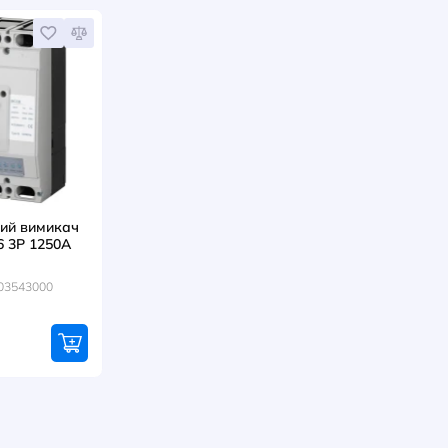
Шина 
луджен
ізоляці
ERIFLEX
Артикул
Advanc
L2m 40
гр
6006
НАПИСАТИ ВІДГУК
оваром купують