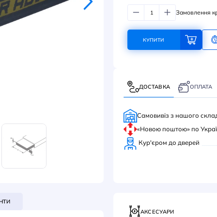
384
КУ
ДОС
Само
«Нов
Кур'