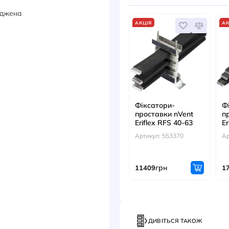
ДОКУМЕНТИ
АКС
m 1395A луджена
АКЦІЯ
Фіксат
проста
Eriflex