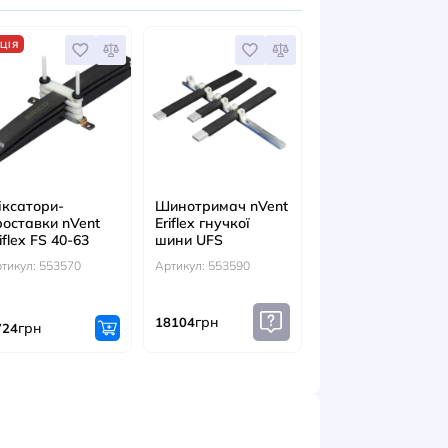
ЕСУАРИ
АКЦІЯ
ори-
Фіксатори-
Шинотримач
вки nVent
проставки nVent
Eriflex гнучко
 RFS 40-63
Eriflex FS 40-63
шини UFS