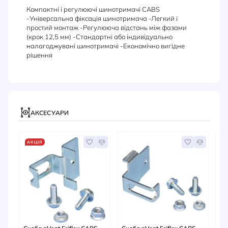
Компактні і регулюючі шинотримачі CABS
-Універсальна фіксація шинотримача -Легкий і
простий монтаж -Регулююча відстань між фазами
(крок 12,5 мм) -Стандартні або індивідуально
налагоджувані шинотримачі -Економічно вигідне
рішення
АКСЕСУАРИ
АКЦІЯ
А