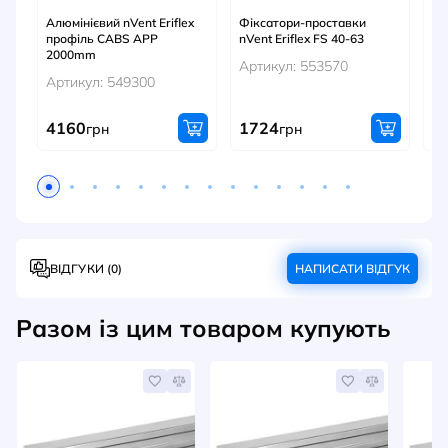
Алюмінієвий nVent Eriflex
Фіксатори-проставки
Мо
профіль CABS APP
nVent Eriflex FS 40-63
4/
2000mm
Артикул: 553570
Ар
Артикул: 549300
4160
1724
1
грн
грн
ВІДГУКИ (0)
НАПИСАТИ ВІДГУК
Разом із цим товаром купують