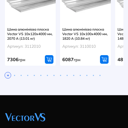
Шина алюмінієва плоска
Шина алюмінієва плоска
Шина 
Vector VS 10х120х4000 мм,
Vector VS 10х100х4000 мм,
Vecto
2070 А (13.01 кг)
1820 А (10.84 кг)
1480 А
Артикул: 3112010
Артикул: 3110010
Артик
7306
6087
487
грн
грн