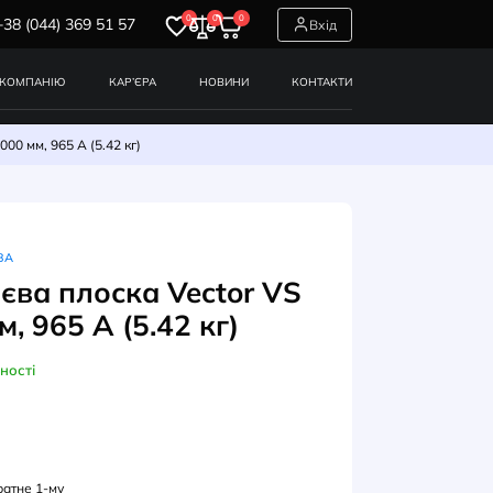
0
0
0
+38 (044) 369 51 57
СЕРВІСИ
ПРО КОМПАНІЮ
КАР’ЄРА
НОВИНИ
ска Vector VS 10х50х4000 мм, 965 А (5.42 кг)
НА ПЛОСКА АЛЮМІНІЄВА
а алюмінієва плоска Vector 
50х4000 мм, 965 А (5.42 кг)
В наявності
УЛ: 3105010