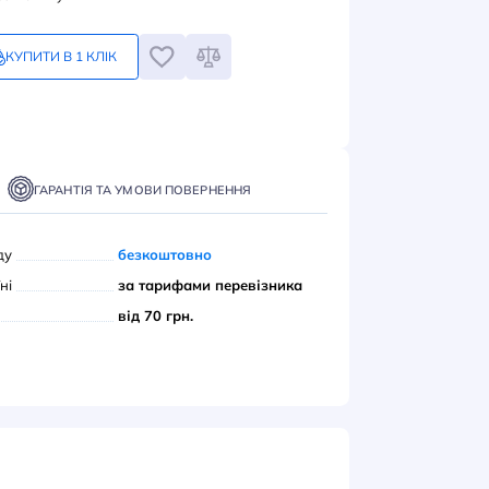
4
грн
Замовлення кратне 1-му
КУПИТИ В 1 КЛІК
ПИТИ
ТАВКА
ОПЛАТА
ГАРАНТІЯ ТА УМОВИ ПОВЕРНЕННЯ
вивіз з нашого складу
безкоштовно
ою поштою» по Україні
за тарифами переві
єром до дверей
від 70 грн.