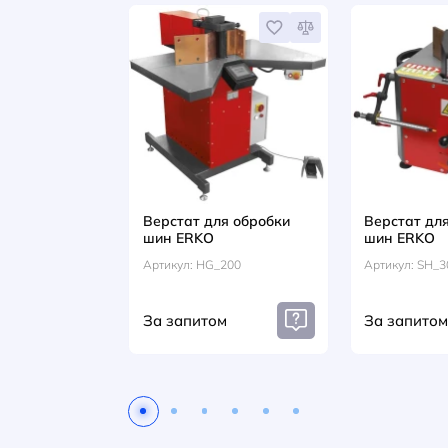
ВІДГУКИ (0)
Разом із цим т