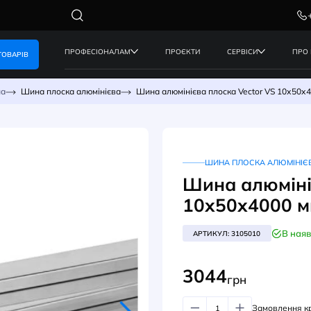
ПРОФЕСІОНАЛАМ
ПРОЄКТИ
КАТАЛОГ ТОВАРІВ
мінієва шина
Шина плоска алюмінієва
Шина алюмінієва пло
ШИ
Шин
10х
АРТИК