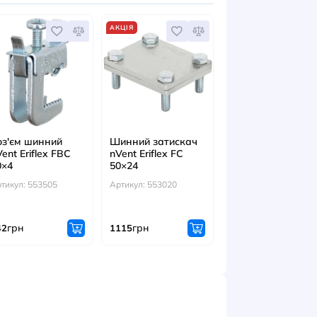
ЕСУАРИ
АКЦІЯ
й затискач
Роз'єм шинний
Шинний зат
riflex FC
nVent Eriflex FBC
nVent Eriflex
10×4
50×24