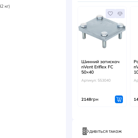
ДОКУМЕНТИ
АКС
965А (5,42 кг)
Шинни
nVent E
50×40