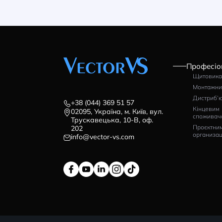
Верстат для обробки
Ве
шин ERKO
ш
Артикул: HG_200
Ар
За запитом
З