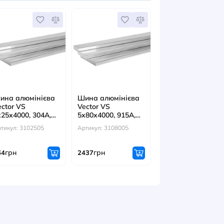
: 553040
Артикул: 553505
Артикул: 55302
н
грн
грн
142
1115
ІТЬСЯ ТАКОЖ