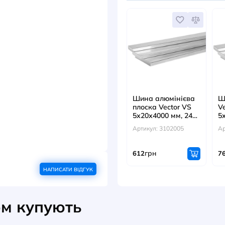
Артикул
гр
2148
ДИВ