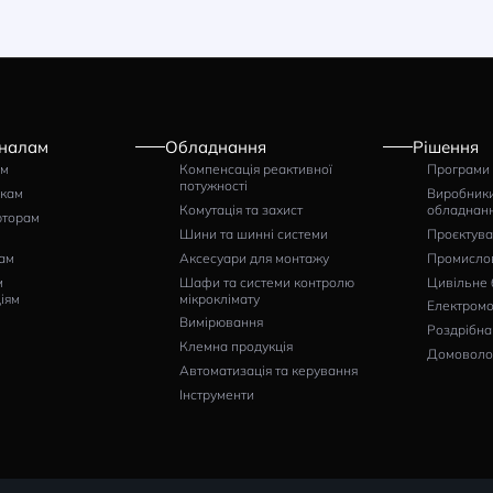
рстат для обробки
Верстат для обробки
ин ERKO
шин ERKO
тикул: SH_300
Артикул: SH_400-F3
а запитом
За запитом