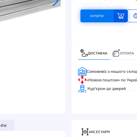
304
КУ
ДОС
Само
«Нов
Кур'