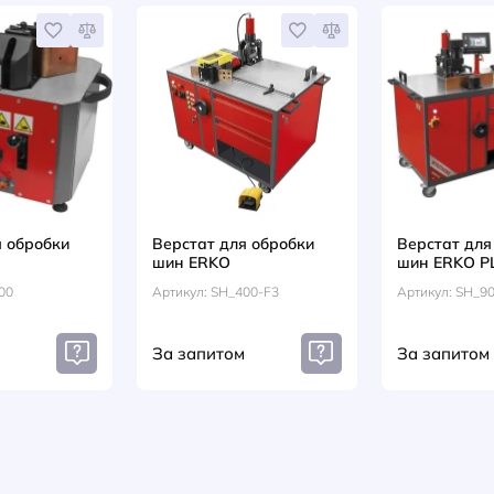
Шина 
плоска
5х20х4
А (1.09
Артикул
грн
612
НАПИСАТИ ВІДГУК
оваром купують