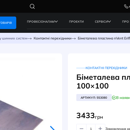
ПРОФЕСІОНАЛАМ
ПРОЄКТИ
КАТАЛОГ ТОВАРІВ
для монтажу шинних систем
Контактні перехідники
Біметал
КО
Бім
100
АРТИК