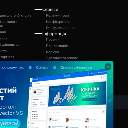
: BMS060
Артикул: BMS080
Артикул: BMS1
грн
грн
776
1197
Pішення
Сервіси
Програми для дистриб'юторів
Калькулятори
Виробники щитового
Конфігуратор
обладнання
Опитувальні л
Проєктування
Інформація
Промисловість
Проєкти
лю
Цивільне будівництво
Про Компанію
Електромонтаж