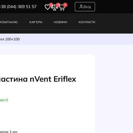
0
0
0
+38 (044) 369 51 57
СЕРВІСИ
ПРО КОМПАНІЮ
КАР’ЄРА
НОВИНИ
ева пластина nVent Eriflex 100×100
НТАКТНІ ПЕРЕХІДНИКИ
еталева пластина nVent Erifle
×100
В наявності
УЛ: 553080