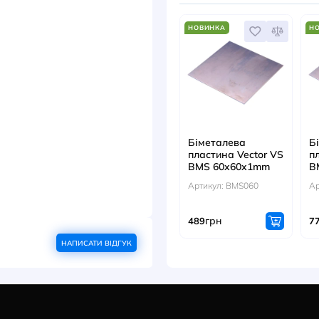
ДОКУМЕНТИ
ДИВ
0х100
НОВИНК
Бімета
пласти
BMS 6