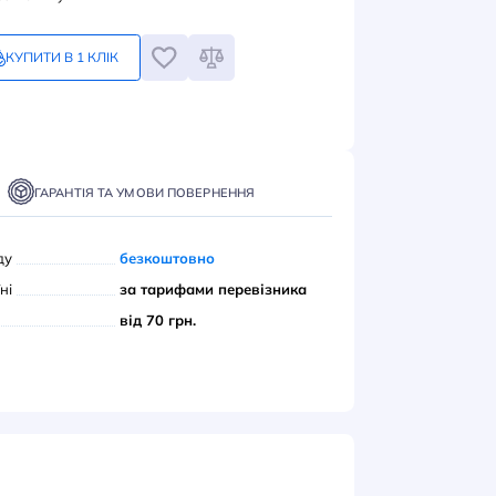
3
грн
Замовлення кратне 1-му
КУПИТИ В 1 КЛІК
ПИТИ
ТАВКА
ОПЛАТА
ГАРАНТІЯ ТА УМОВИ ПОВЕРНЕННЯ
вивіз з нашого складу
безкоштовно
ою поштою» по Україні
за тарифами переві
єром до дверей
від 70 грн.