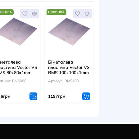
ІТЬСЯ ТАКОЖ
А
НОВИНКА
НОВИНКА
лева
Біметалева
Біметалева
на Vector VS
пластина Vector VS
пластина Vec
0x60x1mm
BMS 80x80x1mm
BMS 100x10