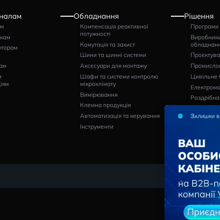
Артикул
грн
489
НАПИСАТИ ВІДГУК
Професіоналам
Обладнання
Щитовикам
Компенсація реактивної
потужності
Монтажникам
Комутація та захист
Дистриб’юторам
Шини та шинні системи
Кінцевим
споживачам
Аксесуари для монтажу
Проєктним
Шафи та системи контро
организаціям
мікроклімату