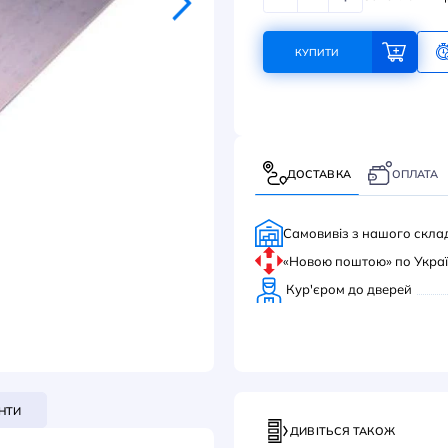
343
КУ
ДОС
Само
«Нов
Кур'