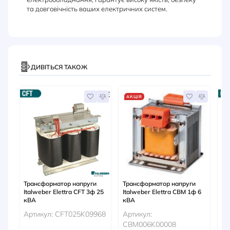
та довговічність ваших електричних систем.
ДИВІТЬСЯ ТАКОЖ
АКЦІЯ
Трансформатор напруги
Трансформатор напруги
Тр
Italweber Elettra CFT 3ф 25
Italweber Elettra CBM 1ф 6
It
кВА
кВА
кВ
Артикул: CFT025K09968
Артикул:
Ар
CBM006K00008
C