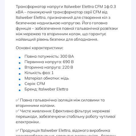
Трансформатор напруги Italweber Elettra CFM 1ф 0.3
кВА – понижуючий трансформатор серії CFM від
Italweber Elettra, призначений для створення кіл з
безпечною наднизькою напругою. Його головна
функція – забезпечення повної гальванічної розв'язки
між мережею та вторинним колом, що гарантує
найвищий рівень безпеки для обладнання.
Основні характеристики:
Повна потужність: 300 ВА
Первинна напруга: 690 В
Вторинна напруга: 220 В
Кількість фаз: 1
Матеріал обмотки: мідь
Серія: CFM
Бренд: Italweber Elettra
✅ Повна гальванічна ізоляція між силовими та
вторинними колами.
✅ Чисте живлення: Ефективно фільтрує мережеві
перешкоди, забезпечуючи стабільну роботу чутливої
електроніки.
✅ Продукція Italweber Elettra, відомого виробника
електрообладнання, гарантує високу якість, безпеку