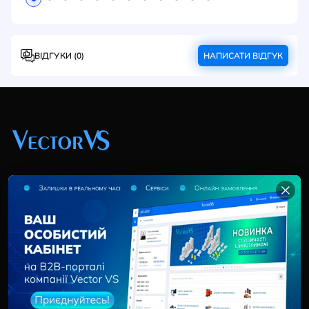
ВІДГУКИ (0)
НАПИСАТИ ВІДГУК
+38 (044) 369 51 57
02095, Україна, м. Київ, вул. Трускавецька, 10-В, оф.
202
info@vector-vs.com