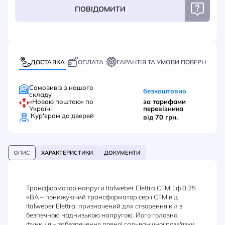
ПОВІДОМИТИ
ДОСТАВКА
ОПЛАТА
ГАРАНТІЯ ТА УМОВИ ПОВЕРНЕННЯ
Самовивіз з нашого
безкоштовно
складу
«Новою поштою» по
за тарифами
Україні
перевізника
Кур'єром до дверей
від 70 грн.
ОПИС
ХАРАКТЕРИСТИКИ
ДОКУМЕНТИ
Трансформатор напруги Italweber Elettra CFM 1ф 0.25
кВА – понижуючий трансформатор серії CFM від
Italweber Elettra, призначений для створення кіл з
безпечною наднизькою напругою. Його головна
функція – забезпечення повної гальванічної розв'язки