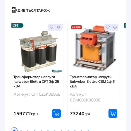
ДИВІТЬСЯ ТАКОЖ
АКЦІЯ
Трансформатор напруги
Трансформатор напруги
Тр
Italweber Elettra CFT 3ф 25
Italweber Elettra CBM 1ф 6
It
кВА
кВА
кВ
Артикул: CFT025K09968
Артикул:
Ар
CBM006K00008
C
159772
73240
1
грн
грн