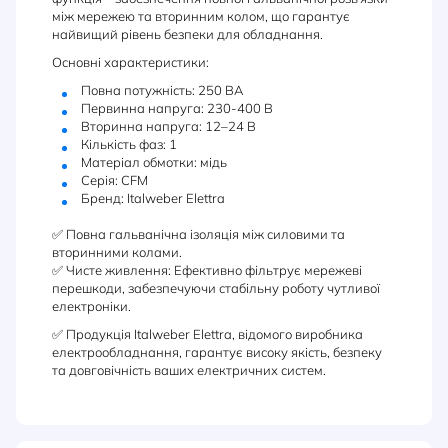
між мережею та вторинним колом, що гарантує
найвищий рівень безпеки для обладнання.
Основні характеристики:
Повна потужність: 250 ВА
Первинна напруга: 230-400 В
Вторинна напруга: 12–24 В
Кількість фаз: 1
Матеріал обмотки: мідь
Серія: CFM
Бренд: Italweber Elettra
✅ Повна гальванічна ізоляція між силовими та
вторинними колами.
✅ Чисте живлення: Ефективно фільтрує мережеві
перешкоди, забезпечуючи стабільну роботу чутливої
електроніки.
✅ Продукція Italweber Elettra, відомого виробника
електрообладнання, гарантує високу якість, безпеку
та довговічність ваших електричних систем.