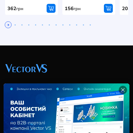
362
156
208
грн
грн
+38 (044) 369 51 57
02095, Україна, м. Київ, вул. Трускавецька, 10-В, оф.
202
info@vector-vs.com