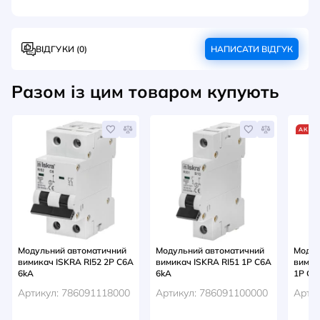
ВІДГУКИ (0)
НАПИСАТИ ВІДГУК
Разом із цим товаром купують
АКЦІ
Модульний автоматичний
Модульний автоматичний
Модул
вимикач ISKRA RI52 2P C6A
вимикач ISKRA RI51 1P C6A
вимик
6kA
6kA
1P C6
Артикул: 786091118000
Артикул: 786091100000
Арти