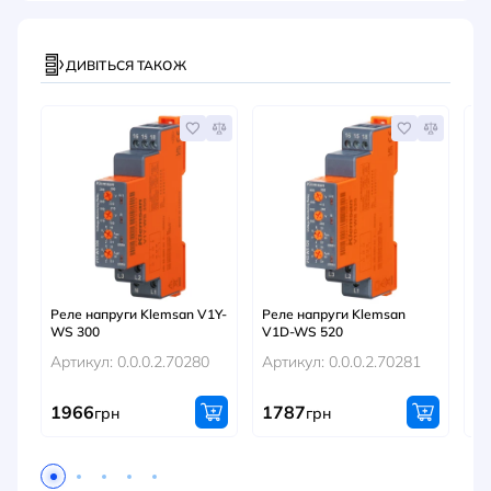
ДИВІТЬСЯ ТАКОЖ
А
Реле напруги Klemsan V1Y-
Реле напруги Klemsan
Ре
WS 300
V1D-WS 520
Ар
Артикул: 0.0.0.2.70280
Артикул: 0.0.0.2.70281
1966
1787
7
грн
грн