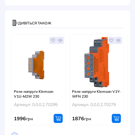
ДИВІТЬСЯ ТАКОЖ
Реле напруги Klemsan
Реле напруги Klemsan V1Y-
Ре
V1U-M2W 230
WFN 230
V1
Артикул: 0.0.0.2.70295
Артикул: 0.0.0.2.70279
Ар
1996
1876
1
грн
грн