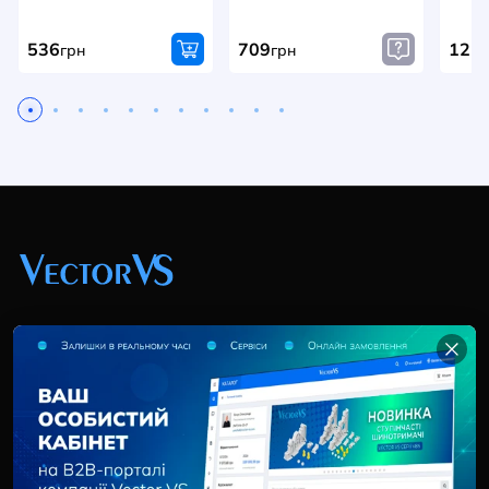
536
709
121
грн
грн
+38 (044) 369 51 57
02095, Україна, м. Київ, вул. Трускавецька, 10-В, оф.
202
info@vector-vs.com