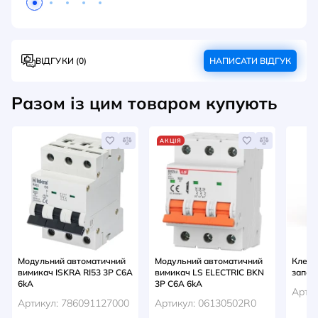
ВІДГУКИ (0)
НАПИСАТИ ВІДГУК
Разом із цим товаром купують
АКЦІЯ
Модульний автоматичний
Модульний автоматичний
Клема
вимикач ISKRA RI53 3P C6A
вимикач LS ELECTRIC BKN
запобі
6kA
3P C6A 6kA
Артик
Артикул: 786091127000
Артикул: 06130502R0