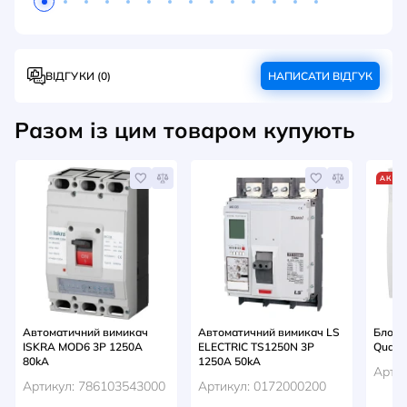
ВІДГУКИ (0)
НАПИСАТИ ВІДГУК
Разом із цим товаром купують
АКЦІ
Автоматичний вимикач
Автоматичний вимикач LS
Блок-
ISKRA MOD6 3P 1250A
ELECTRIC TS1250N 3P
Quadr
80kA
1250A 50kA
Артик
Артикул: 786103543000
Артикул: 0172000200