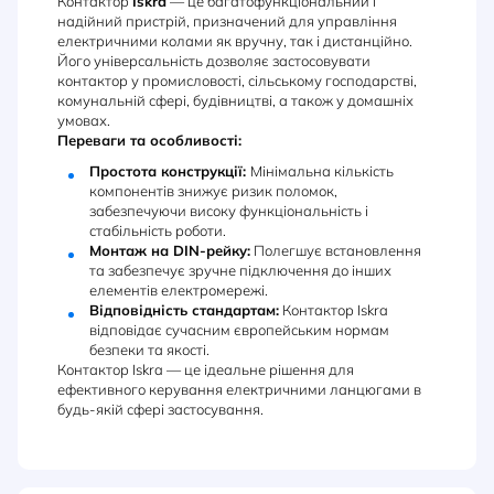
Контактор
Iskra
— це багатофункціональний і
надійний пристрій, призначений для управління
електричними колами як вручну, так і дистанційно.
Його універсальність дозволяє застосовувати
контактор у промисловості, сільському господарстві,
комунальній сфері, будівництві, а також у домашніх
умовах.
Переваги та особливості:
Простота конструкції:
Мінімальна кількість
компонентів знижує ризик поломок,
забезпечуючи високу функціональність і
стабільність роботи.
Монтаж на DIN-рейку:
Полегшує встановлення
та забезпечує зручне підключення до інших
елементів електромережі.
Відповідність стандартам:
Контактор Iskra
відповідає сучасним європейським нормам
безпеки та якості.
Контактор Iskra — це ідеальне рішення для
ефективного керування електричними ланцюгами в
будь-якій сфері застосування.