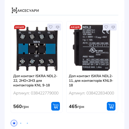
АКСЕСУАРИ
АКЦІЯ
АКЦІЯ
Доп контакт ISKRA NDL2-
Доп контакт ISKRA NDL2-
До
22, 2НО+2НЗ для
11, для контакторів KNL9-
IS
контакторів KNL 9-18
18
ко
Артикул: 038422779000
Артикул: 038422834000
Ар
560
465
3
грн
грн