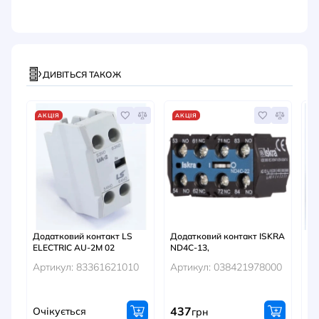
ДИВІТЬСЯ ТАКОЖ
АКЦІЯ
АКЦІЯ
А
Додатковий контакт LS
Додатковий контакт ISKRA
До
ELECTRIC AU-2M 02
ND4C-13,
EL
Артикул: 83361621010
Артикул: 038421978000
Ар
437
Очікується
Оч
грн