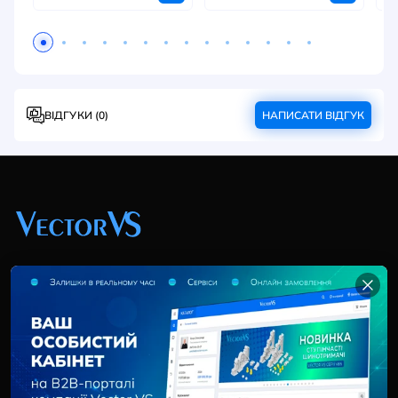
ВІДГУКИ (0)
НАПИСАТИ ВІДГУК
+38 (044) 369 51 57
02095, Україна, м. Київ, вул. Трускавецька, 10-В, оф.
202
info@vector-vs.com