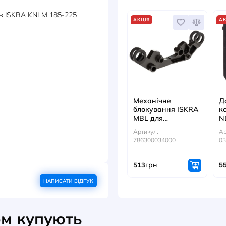
ДОКУМЕНТИ
ДИВ
контакторів ISKRA KNLM 185-225
АКЦІЯ
Механ
блокув
MBL д