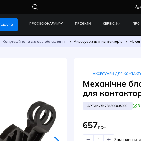
ПРОФЕСІОНАЛАМ
ПРОЄКТИ
КАТАЛОГ ТОВАРІВ
керування
Комутаційне та силове обладнання
Аксесуари дл
АК
Мех
для
АРТИК