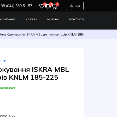
0
0
0
+38 (044) 369 51 57
СЕРВІСИ
ПРО КОМПАНІЮ
КАР’ЄРА
НОВИНИ
я контакторів
Механічне блокування ISKRA MBL для контактор
СЕСУАРИ ДЛЯ КОНТАКТОРІВ
анічне блокування ISKRA M
 контакторів KNLM 185-225
В наявності
УЛ: 786300035000