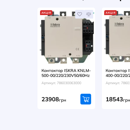
ВІДГУКИ (0)
Разом із цим т
АКЦІЯ
АК