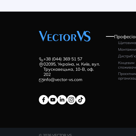
Контактор ISKRA KNLM-
Ко
500-00/220/230V50/60Hz
40
Артикул: 786030063000
Ар
23908
1
грн