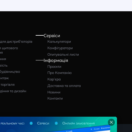
Контактор ISKRA KNLM-
630-00/220/230V50/60Hz
Артикул: 786030064000
35820
грн