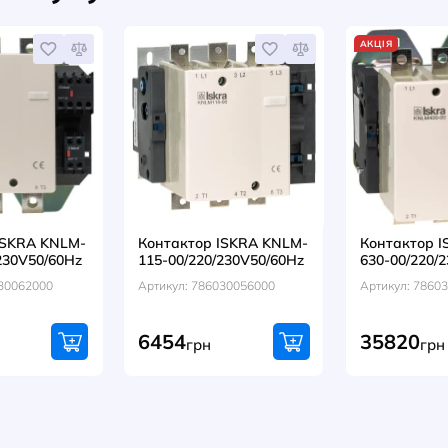
контак
Артикул
115-15
7863000
грн
513
НАПИСАТИ ВІДГУК
оваром купують
ЦІЯ