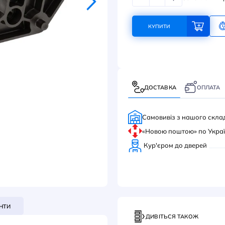
657
КУ
ДОС
Само
«Нов
Кур'