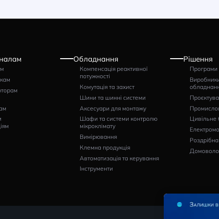
нтактор ISKRA KNLM-
Контактор ISKRA KNLM-
0-00/220/230V50/60Hz
115-00/220/230V50/60Hz
тикул: 786030062000
Артикул: 786030056000
8543
6454
грн
грн