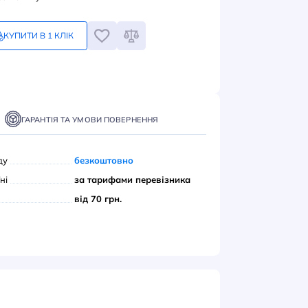
грн
Замовлення кратне 1-му
КУПИТИ В 1 КЛІК
ПИТИ
ТАВКА
ОПЛАТА
ГАРАНТІЯ ТА УМОВИ ПОВЕРНЕННЯ
вивіз з нашого складу
безкоштовно
ою поштою» по Україні
за тарифами переві
єром до дверей
від 70 грн.