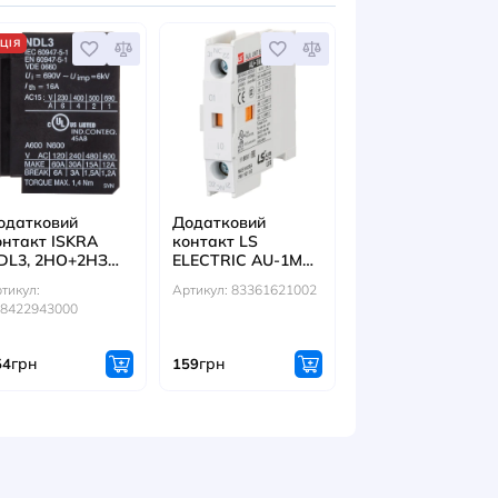
ІТЬСЯ ТАКОЖ
АКЦІЯ
ічне
Додатковий
Додатковий
ання ISKRA
контакт ISKRA
контакт LS
ля
NDL3, 2HO+2НЗ
ELECTRIC A