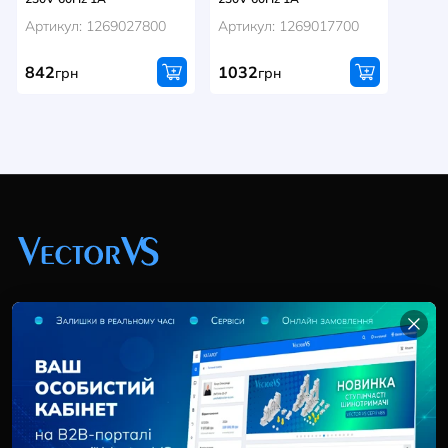
Артикул: 1269027800
Артикул: 1269017700
842
1032
грн
грн
+38 (044) 369 51 57
02095, Україна, м. Київ, вул. Трускавецька, 10-В, оф.
202
info@vector-vs.com