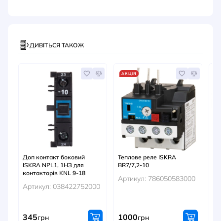
ДИВІТЬСЯ ТАКОЖ
АКЦІЯ
А
Доп контакт боковий
Теплове реле ISKRA
До
ISKRA NPL1, 1HЗ для
BR7/7,2-10
EL
контакторів KNL 9-18
Артикул: 786050583000
Ар
Артикул: 038422752000
345
1000
Оч
грн
грн