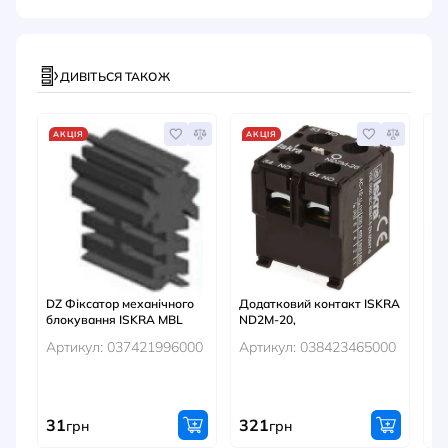
ДИВІТЬСЯ ТАКОЖ
АКЦІЯ
АКЦІЯ
А
DZ Фіксатор механічного
Додатковий контакт ISKRA
По
блокування ISKRA MBL
ND2M-20,
EL
AC
Артикул: 037421996000
Артикул: 038423465000
Ар
31
321
Оч
грн
грн