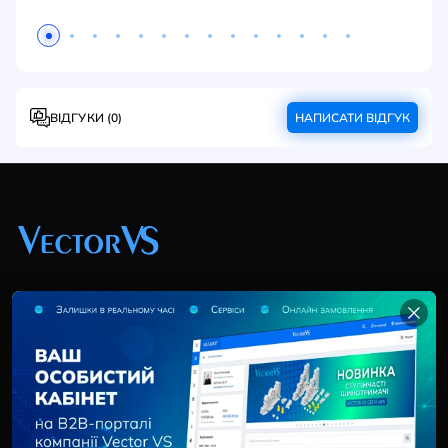
ВІДГУКИ (0)
НАПИСАТИ ВІДГУК
+38 (044) 369 51 57
02095, Україна, м. Київ, вул. Трускавецька, 10-В, оф.
202
info@vector-vs.com