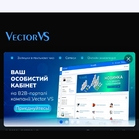
+38 (044) 369 51 57
02095, Україна, м. Київ, вул. Трускавецька, 10-В, оф.
202
info@vector-vs.com
© 2026 VECTOR VS
Політика конфіденційності