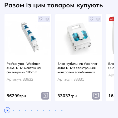
Разом із цим товаром купують
АКЦІ
Роз'єднувач Woehner
Блок-рубильник Woehner
Блок-
400A, NH2, монтаж на
400A NH2 з електронним
Quadr
системушин 185mm
контролем запобіжників
Артик
Артикул: 33632
Артикул: 33331
56299
33037
164
грн
грн