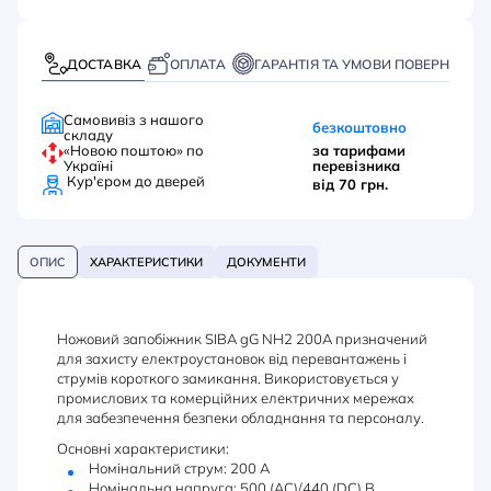
ДОСТАВКА
ОПЛАТА
ГАРАНТІЯ ТА УМОВИ ПОВЕРНЕННЯ
Самовивіз з нашого
безкоштовно
складу
«Новою поштою» по
за тарифами
Україні
перевізника
Кур'єром до дверей
від 70 грн.
ОПИС
ХАРАКТЕРИСТИКИ
ДОКУМЕНТИ
Ножовий запобіжник SIBA gG NH2 200A призначений
для захисту електроустановок від перевантажень і
струмів короткого замикання. Використовується у
промислових та комерційних електричних мережах
для забезпечення безпеки обладнання та персоналу.
Основні характеристики:
Номінальний струм: 200 А
Номінальна напруга: 500 (AC)/440 (DC) В