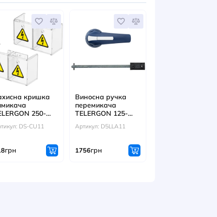
ЕСУАРИ
ий екран
Захисна кришка
Виносна руч
ача
вимикача
перемикача
GON 250-
TELERGON 250-
TELERGON 1