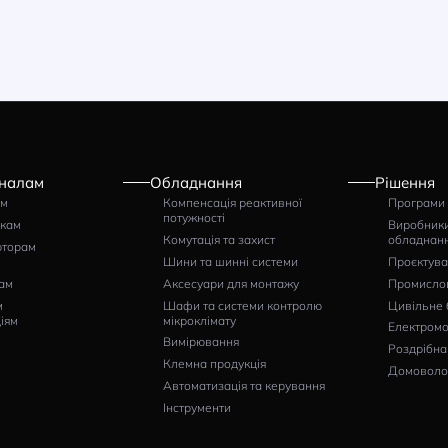
нтролер Tecnoelettra
Підлогова шафа nVent
Р 12/24В DC
HOFFMAN MCS
2000×800x600 IP56
тикул: 1571822B
Артикул: MCS20086R5
1425
61276
грн
грн