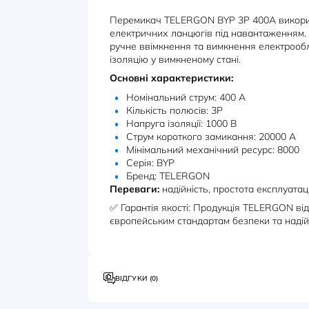
ОПИС
ХАРАКТЕРИСТИКИ
Перемикач TELERGON BYP 3P 400
електричних ланцюгів під наван
ручне ввімкнення та вимкнення 
ізоляцію у вимкненому стані.
Основні характеристики:
Номінальний струм: 400 А
Кількість полюсів: 3P
Напруга ізоляції: 1000 В
Струм короткого замикання: 
Мінімальний механічний ресу
Серія: BYP