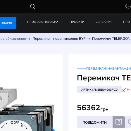
ПРОФЕСІОНАЛАМ
ПРОЄКТИ
КАТАЛОГ ТОВАРІВ
реж
Силове обладнання
Перемикачі навантаження BYP
ПЕ
Пер
АРТИК
563