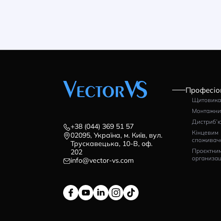
Автоматичний
Ко
перемикач Klemsan MGS
АВ
3110 (модуль АВР)
Ар
Артикул: 0.0.0.2.70461
3901
2
грн