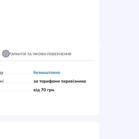
ІДОМИТИ
ТАВКА
ОПЛАТА
ГАРАНТІЯ ТА УМОВИ ПОВЕРНЕННЯ
вивіз з нашого складу
безкоштовно
ою поштою» по Україні
за тарифами переві
єром до дверей
від 70 грн.