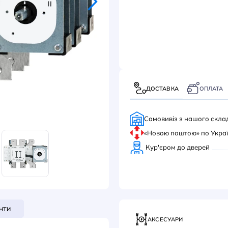
ПОВ
ДОС
Само
«Нов
Кур'