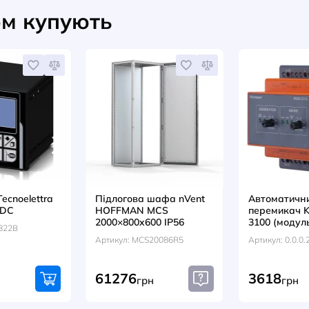
400A
Артикул
ксплуатації.
LERGON відповідає високим
грн
733
 та надійності.
НАПИСАТИ ВІДГУК
оваром купують