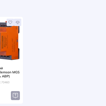
315A
400A
: DS-CU12
Артикул: DS-CU11
Артикул: D5LL
грн
грн
418
1756