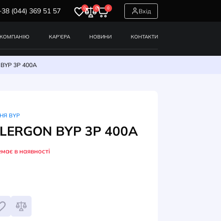
0
0
0
+38 (044) 369 51 57
СЕРВІСИ
ПРО КОМПАНІЮ
КАР’ЄРА
НОВИНИ
Перемикач TELERGON BYP 3P 400A
РЕМИКАЧІ НАВАНТАЖЕННЯ BYP
емикач TELERGON BYP 3P 4
Немає в наявності
УЛ: S5B04003PC0
62
грн