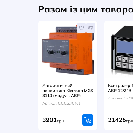
Бренд: TELERGON
Переваги:
надійність, простота е
✅ Гарантія якості: Продукція TE
європейським стандартам безпеки
ВІДГУКИ (0)
Разом із цим т