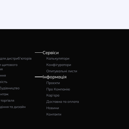
Автоматичний
перемикач Klemsan MGS
3100 (модуль АВР)
Артикул: 0.0.0.2.70460
3618
грн