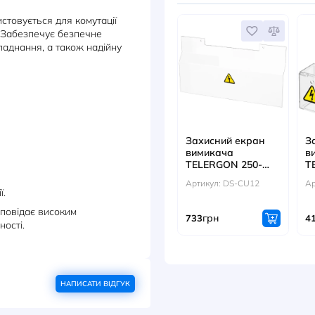
ДОКУМЕНТИ
АКС
A використовується для комутації
таженням. Забезпечує безпечне
електрообладнання, а також надійну
20000 A
Захисн
рс: 8000
вимик
TELER