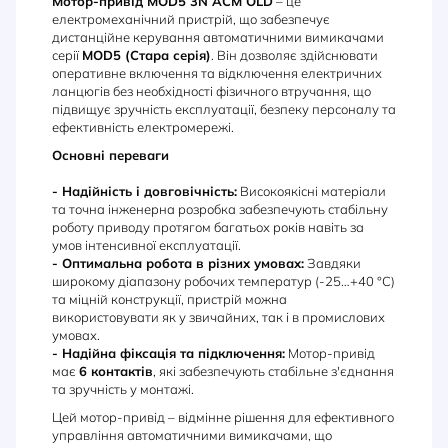
Мотор-привід MOD5 3N ACM OLD
– це
електромеханічний пристрій, що забезпечує
дистанційне керування автоматичними вимикачами
серії
MOD5 (Стара серія)
. Він дозволяє здійснювати
оперативне включення та відключення електричних
ланцюгів без необхідності фізичного втручання, що
підвищує зручність експлуатації, безпеку персоналу та
ефективність електромережі.
Основні переваги
- Надійність і довговічність:
Високоякісні матеріали
та точна інженерна розробка забезпечують стабільну
роботу приводу протягом багатьох років навіть за
умов інтенсивної експлуатації.
- Оптимальна робота в різних умовах:
Завдяки
широкому діапазону робочих температур (-25…+40 °C)
та міцній конструкції, пристрій можна
використовувати як у звичайних, так і в промислових
умовах.
- Надійна фіксація та підключення:
Мотор-привід
має
6 контактів
, які забезпечують стабільне з'єднання
та зручність у монтажі.
Цей мотор-привід – відмінне рішення для ефективного
управління автоматичними вимикачами, що