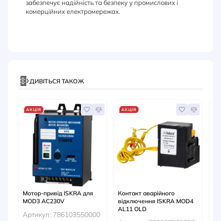
забезпечує надійність та безпеку у промислових і
комерційних електромережах.
ДИВІТЬСЯ ТАКОЖ
АКЦІЯ
АКЦІЯ
А
Мотор-привід ISKRA для
Контакт аварійного
Ос
MOD3 AC230V
відключення ISKRA MOD4
EL
AL11 OLD
PA
Артикул: 786103550000
CO