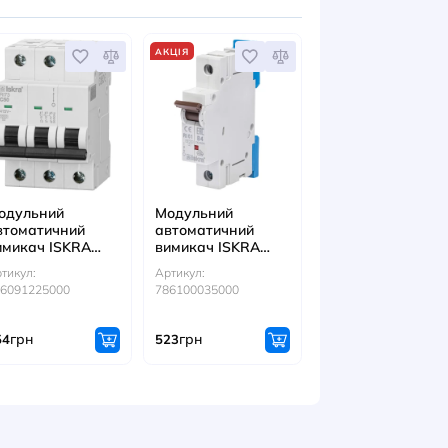
1m/3P 16mm2
10mm2
:
Артикул:
Артикул:
66000
786105036000
786105039000
грн
грн
2030
1521
н
ІТЬСЯ ТАКОЖ
АКЦІЯ