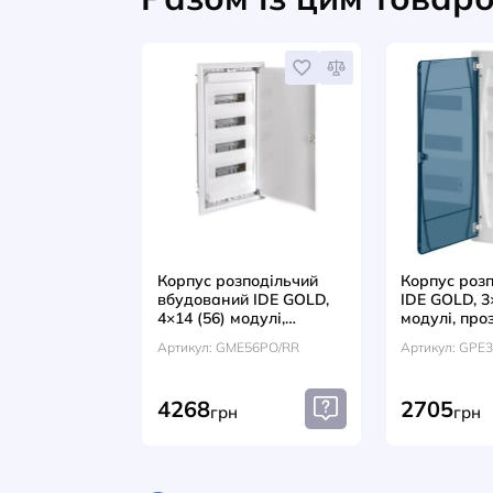
ВІДГУКИ (0)
Разом із цим т