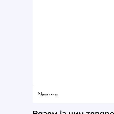
Виробник: ISKRA
Серія: RI64
Модульний автомат має C-тип ро
10 кА, що дає надійний захист ві
перевантажень. Цей автомат зру
корпус, який гармонійно виглядає
✅ Гарантія якості: Продукція IS
стандартам якості та безпеки.