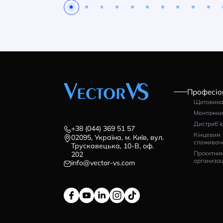
Корпус розподільчий
Ко
вбудований IDE GOLD,
ID
4×14 (56) модулі,
мо
металеві двері, N/PE
IP
Артикул: GME56PO/RR
Ар
шина, IP40
4268
2
грн