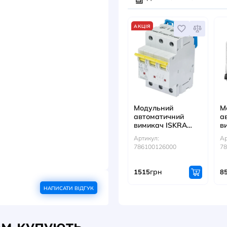
16mm2
Артикул
7861050
зчеплення і відключаючу здатність
д коротких замикань і
гр
2307
чний у використанні та має стильний
 у будь-якій електроустановці.
KRA відповідає високим європейським
ДИВ
АКЦІЯ