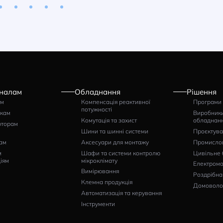
рпус розподільчий
Корпус розподільчий
E GOLD, 3×12 (36)
IDE GOLD, 3×12 (36)
дулі, прозорі двері,
модулі, непрозорі двері,
40
IP40
тикул: GPE36PT/PH/RR
Артикул: GPE36PO/PH/RR
705
2706
грн
грн