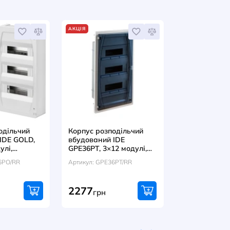
ьний
Модульний
Модульний
тичний
автоматичний
автоматични
ч ISKRA
вимикач ISKRA
вимикач ISK
P D63A 10kA
RI73 3P C50A 10kA
RI61 1P B4A 
:
Артикул:
Артикул:
26000
786091225000
786100035000
н
грн
грн
854
523
АКЦІЯ