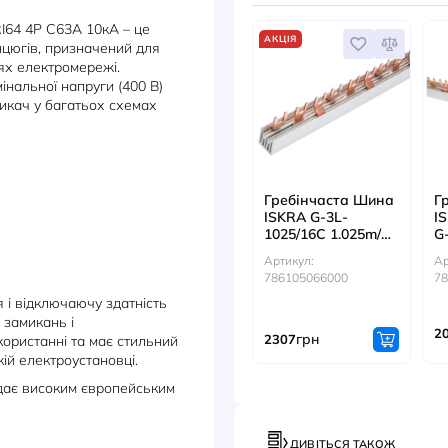
ДОКУМЕНТИ
АКС
ч ISKRA RI64 4P C63A 10кА – це
АКЦІЯ
ричних ланцюгів, призначений для
 порушеннях електромережі.
 А) та номінальної напруги (400 В)
ичний вимикач у багатьох схемах
ругу 400 В
Гребін
ання — C
ISKRA 
1025/1
 кА