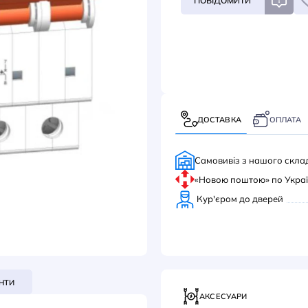
202
ПОВ
ДОС
Само
«Нов
Кур'