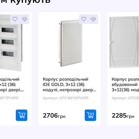
Модул
автома
вимика
RI63 3
Артикул
7861001
гр
1515
НАПИСАТИ ВІДГУК
оваром купують