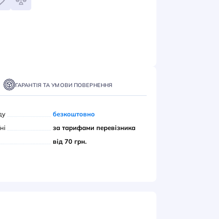
6
грн
ІДОМИТИ
ТАВКА
ОПЛАТА
ГАРАНТІЯ ТА УМОВИ ПОВЕРНЕННЯ
вивіз з нашого складу
безкоштовно
ою поштою» по Україні
за тарифами переві
єром до дверей
від 70 грн.