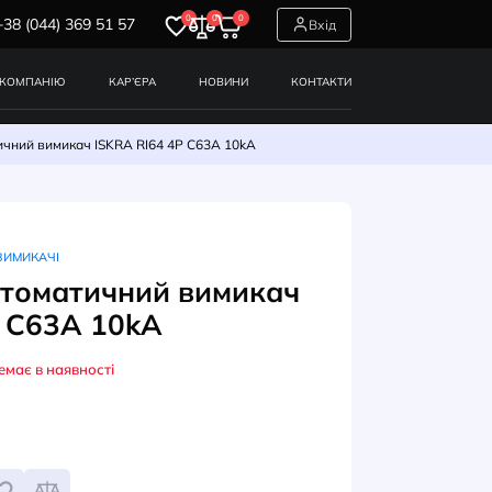
0
0
0
+38 (044) 369 51 57
СЕРВІСИ
ПРО КОМПАНІЮ
КАР’ЄРА
НОВИНИ
Модульний автоматичний вимикач ISKRA RI64 4P C63A 10kA
ДУЛЬНІ АВТОМАТИЧНІ ВИМИКАЧІ
ульний автоматичний вимик
RA RI64 4P C63A 10kA
Немає в наявності
УЛ: 786100206000