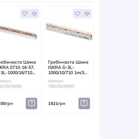
ЕСУАРИ
часта Шина
Гребінчаста Шина
Гребінчаста
G-3L-
ISKRA 0710-16-57,
ISKRA G-3L-
6C 1.025m/3P
G-3L-1000/16/710
1000/10/710 