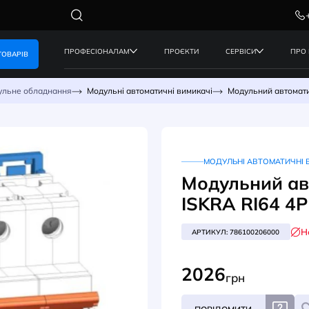
ПРОФЕСІОНАЛАМ
ПРОЄКТИ
КАТАЛОГ ТОВАРІВ
реж
Модульне обладнання
Модульні автоматичні вимикачі
МО
Мод
ISK
АРТИК