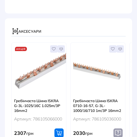
АКСЕСУАРИ
АКЦІЯ
Гребінчаста Шина ISKRA
Гребінчаста Шина ISKRA
Гр
G-3L-1025/16C 1.025m/3P
0710-16-57, G-3L-
G-
16mm2
1000/16/710 1m/3P 16mm2
1
Артикул: 786105066000
Артикул: 786105036000
Ар
2307
2030
1
грн
грн