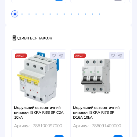
ДИВІТЬСЯ ТАКОЖ
АКЦІЯ
АКЦІЯ
А
Модульний автоматичний
Модульний автоматичний
Мо
вимикач ISKRA RI63 3P C2A
вимикач ISKRA RI73 3P
ви
10kA
D16A 10kA
C2
Артикул: 786100097000
Артикул: 786091400000
Ар