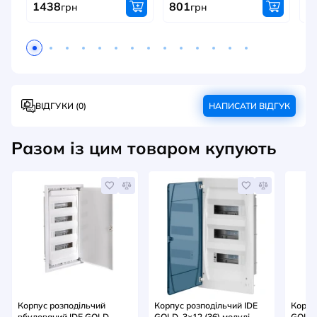
1438
801
3
грн
грн
ВІДГУКИ (0)
НАПИСАТИ ВІДГУК
Разом із цим товаром купують
Корпус розподільчий
Корпус розподільчий IDE
Корпу
вбудований IDE GOLD,
GOLD, 3×12 (36) модулі,
GOLD, 