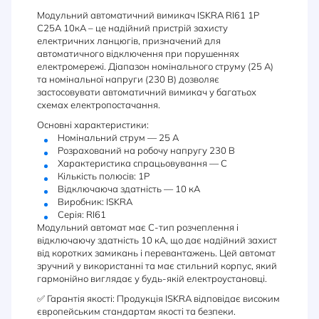
Модульний автоматичний вимикач ISKRA RI61 1P
C25A 10кА – це надійний пристрій захисту
електричних ланцюгів, призначений для
автоматичного відключення при порушеннях
електромережі. Діапазон номінального струму (25 А)
та номінальної напруги (230 В) дозволяє
застосовувати автоматичний вимикач у багатьох
схемах електропостачання.
Основні характеристики:
Номінальний струм — 25 А
Розрахований на робочу напругу 230 В
Характеристика спрацьовування — C
Кількість полюсів: 1P
Відключаюча здатність — 10 кА
Виробник: ISKRA
Серія: RI61
Модульний автомат має C-тип розчеплення і
відключаючу здатність 10 кА, що дає надійний захист
від коротких замикань і перевантажень. Цей автомат
зручний у використанні та має стильний корпус, який
гармонійно виглядає у будь-якій електроустановці.
✅ Гарантія якості: Продукція ISKRA відповідає високим
європейським стандартам якості та безпеки.