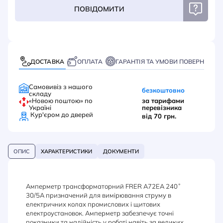
ПОВІДОМИТИ
ДОСТАВКА
ОПЛАТА
ГАРАНТІЯ ТА УМОВИ ПОВЕРНЕННЯ
Самовивіз з нашого
безкоштовно
складу
«Новою поштою» по
за тарифами
Україні
перевізника
Кур'єром до дверей
від 70 грн.
ОПИС
ХАРАКТЕРИСТИКИ
ДОКУМЕНТИ
Амперметр трансформаторний FRER A72EA 240˚
30/5A призначений для вимірювання струму в
електричних колах промислових і щитових
електроустановок. Амперметр забезпечує точні
показники та надійність у роботі навіть за великих