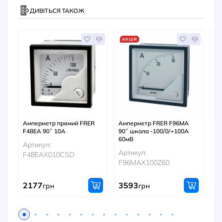
ДИВІТЬСЯ ТАКОЖ
АКЦІЯ
Амперметр прямий FRER
Амперметр FRER F96MA
Ам
F48EA 90˚ 10A
90˚ шкала -100/0/+100A
90
60мВ
Артикул:
Ар
Артикул:
F48EAX010CSD
F
F96MAX100Z60
2177
3593
3
грн
грн