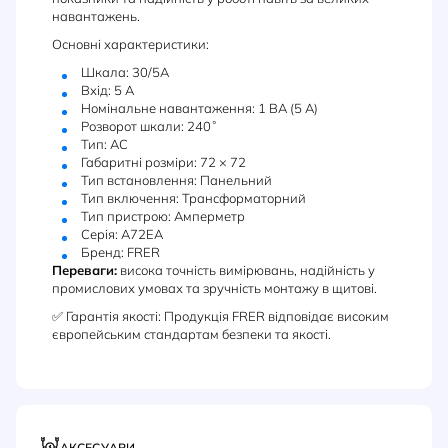
навантажень.
Основні характеристики:
Шкала: 30/5A
Вхід: 5 A
Номінальне навантаження: 1 ВА (5 А)
Розворот шкали: 240˚
Тип: AC
Габаритні розміри: 72 × 72
Тип встановлення: Панельний
Тип включення: Трансформаторний
Тип пристрою: Амперметр
Серія: A72EA
Бренд: FRER
Переваги:
висока точність вимірювань, надійність у
промислових умовах та зручність монтажу в щитові.
✅ Гарантія якості: Продукція FRER відповідає високим
європейським стандартам безпеки та якості.
АКСЕСУАРИ