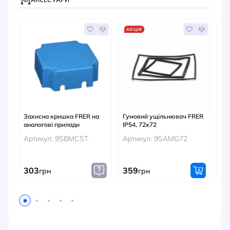
АКЦІЯ
Захисна кришка FRER на
Гумовий ущільнювач FRER
Гу
аналогові прилади
IP54, 72х72
ви
Артикул: 9SBMCST
Артикул: 9SAMG72
Ар
303
359
8
грн
грн