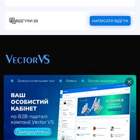
ВІДГУКИ (0)
НАПИСАТИ ВІДГУК
+38 (044) 369 51 57
02095, Україна, м. Київ, вул. Трускавецька, 10-В, оф.
202
info@vector-vs.com